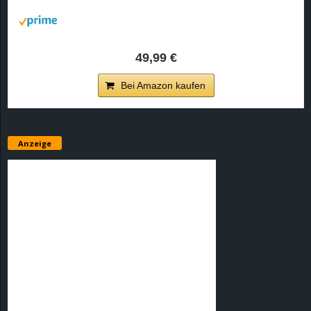
r
B
49,99 €
l
Bei Amazon kaufen
o
g
Anzeige
!