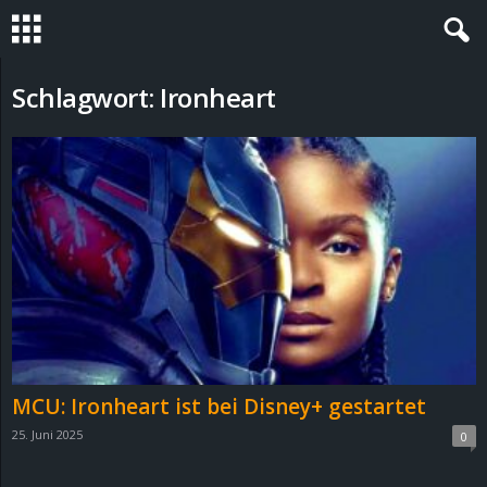
S
Schlagwort: Ironheart
t
e
v
i
n
h
MCU: Ironheart ist bei Disney+ gestartet
o
25. Juni 2025
0
.