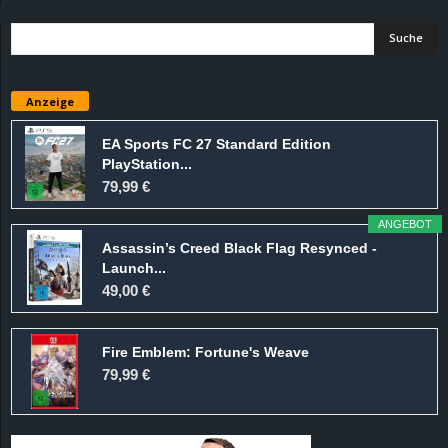
d
e
Anzeige
–
EA Sports FC 27 Standard Edition
E
PlayStation...
79,99 €
i
ANGEBOT
n
Assassin’s Creed Black Flag Resynced -
Launch...
49,00 €
a
u
Fire Emblem: Fortune's Weave
79,99 €
s
g