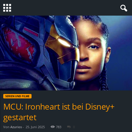
S
t
e
v
i
n
SERIEN UND FILME
h
MCU: Ironheart ist bei Disney+
gestartet
o
.
Von
Azurios
-
25. Juni 2025
783
0