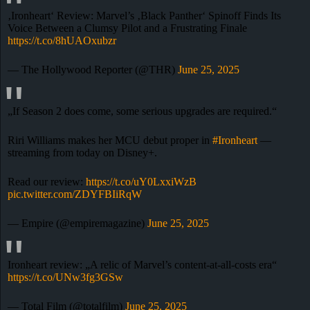
‚Ironheart‘ Review: Marvel’s ‚Black Panther‘ Spinoff Finds Its
Voice Between a Clumsy Pilot and a Frustrating Finale
https://t.co/8hUAOxubzr
— The Hollywood Reporter (@THR)
June 25, 2025
„If Season 2 does come, some serious upgrades are required.“
Riri Williams makes her MCU debut proper in
#Ironheart
—
streaming from today on Disney+.
Read our review:
https://t.co/uY0LxxiWzB
pic.twitter.com/ZDYFBIiRqW
— Empire (@empiremagazine)
June 25, 2025
Ironheart review: „A relic of Marvel’s content-at-all-costs era“
https://t.co/UNw3fg3GSw
— Total Film (@totalfilm)
June 25, 2025