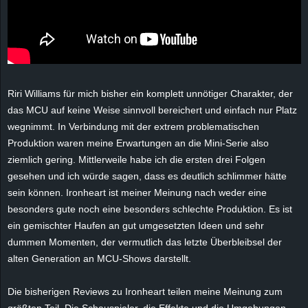
e
z
e
Riri
Williams für mich bisher ein komplett unnötiger Charakter, der
i
das MCU auf keine Weise sinnvoll bereichert und einfach nur Platz
wegnimmt. In Verbindung mit der extrem problematischen
c
Produktion waren meine Erwartungen an die Mini-Serie also
ziemlich gering. Mittlerweile habe ich die ersten drei Folgen
h
gesehen und ich würde sagen, dass es deutlich schlimmer hätte
sein können.
Ironheart
ist meiner Meinung nach weder eine
n
besonders gute noch eine besonders schlechte Produktion. Es ist
e
ein gemischter Haufen an gut umgesetzten Ideen und sehr
dummen Momenten, der vermutlich das letzte Überbleibsel der
t
alten Generation an MCU-Shows darstellt.
e
Die bisherigen Reviews zu Ironheart teilen meine Meinung zum