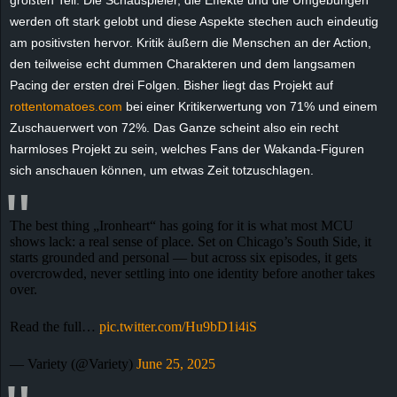
größten Teil. Die Schauspieler, die Effekte und die Umgebungen
r
werden oft stark gelobt und diese Aspekte stechen auch eindeutig
am positivsten hervor. Kritik äußern die Menschen an der Action,
B
den teilweise echt dummen Charakteren und dem langsamen
Pacing der ersten drei Folgen. Bisher liegt das Projekt auf
l
rottentomatoes.com
bei einer Kritikerwertung von 71% und einem
o
Zuschauerwert von 72%. Das Ganze scheint also ein recht
harmloses Projekt zu sein, welches Fans der Wakanda-Figuren
g
sich anschauen können, um etwas Zeit totzuschlagen.
!
The best thing „Ironheart“ has going for it is what most MCU
shows lack: a real sense of place. Set on Chicago’s South Side, it
starts grounded and personal — but across six episodes, it gets
overcrowded, never settling into one identity before another takes
over.
Read the full…
pic.twitter.com/Hu9bD1i4iS
— Variety (@Variety)
June 25, 2025