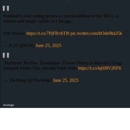
Ironheart’s solo outing proves a cynical addition to the MCU as
science and magic collide in Chicago.
Our review:
https://t.co/7PjFRvhTl0
pic.twitter.com/hOde0kkJ5k
— IGN (@IGN)
June 25, 2025
‘Ironheart’ Review: Dominique Thorne Shines in Marvel’s Long-
Delayed Series That Already Feels Stale
https://t.co/lq0J8VjNF6
— TheWrap (@TheWrap)
June 25, 2025
Anzeige