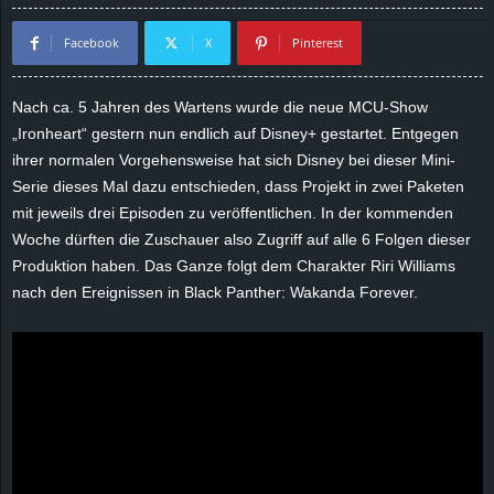
d
Facebook
X
Pinterest
e
Nach ca. 5 Jahren des Wartens wurde die neue MCU-Show
–
„Ironheart“ gestern nun endlich auf Disney+ gestartet. Entgegen
ihrer normalen Vorgehensweise hat sich Disney bei dieser Mini-
E
Serie dieses Mal dazu entschieden, dass Projekt in zwei Paketen
mit jeweils drei Episoden zu veröffentlichen. In der kommenden
i
Woche dürften die Zuschauer also Zugriff auf alle 6 Folgen dieser
Produktion haben. Das Ganze folgt dem Charakter Riri Williams
n
nach den Ereignissen in Black Panther: Wakanda Forever.
a
u
s
g