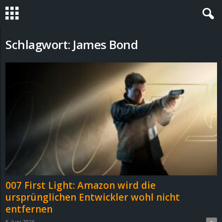
S
Schlagwort: James Bond
t
e
v
i
n
h
007 First Light: Amazon wird die
o
ursprünglichen Entwickler wohl nicht
entfernen
.
5. Juni 2026