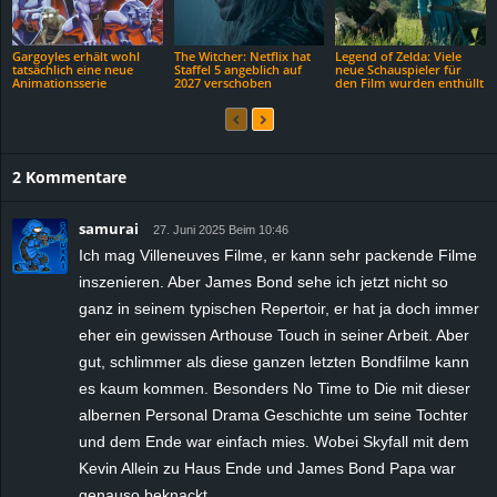
Gargoyles erhält wohl
The Witcher: Netflix hat
Legend of Zelda: Viele
tatsächlich eine neue
Staffel 5 angeblich auf
neue Schauspieler für
Animationsserie
2027 verschoben
den Film wurden enthüllt
2 Kommentare
samurai
27. Juni 2025 Beim 10:46
Ich mag Villeneuves Filme, er kann sehr packende Filme
inszenieren. Aber James Bond sehe ich jetzt nicht so
ganz in seinem typischen Repertoir, er hat ja doch immer
eher ein gewissen Arthouse Touch in seiner Arbeit. Aber
gut, schlimmer als diese ganzen letzten Bondfilme kann
es kaum kommen. Besonders No Time to Die mit dieser
albernen Personal Drama Geschichte um seine Tochter
und dem Ende war einfach mies. Wobei Skyfall mit dem
Kevin Allein zu Haus Ende und James Bond Papa war
genauso beknackt.