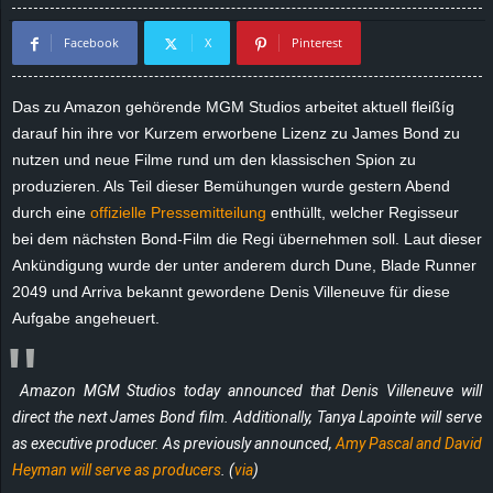
d
Facebook
X
Pinterest
e
Das zu Amazon gehörende MGM Studios arbeitet aktuell fleißíg
–
darauf hin ihre vor Kurzem erworbene Lizenz zu James Bond zu
nutzen und neue Filme rund um den klassischen Spion zu
E
produzieren. Als Teil dieser Bemühungen wurde gestern Abend
durch eine
offizielle Pressemitteilung
enthüllt, welcher Regisseur
i
bei dem nächsten Bond-Film die Regi übernehmen soll. Laut dieser
Ankündigung wurde der unter anderem durch Dune, Blade Runner
n
2049 und Arriva bekannt gewordene
Denis Villeneuve für diese
Aufgabe angeheuert.
a
u
Amazon MGM Studios today announced that Denis Villeneuve will
s
direct the next James Bond film. Additionally, Tanya Lapointe will serve
as executive producer. As previously announced,
Amy Pascal and David
g
Heyman will serve as producers
. (
via
)