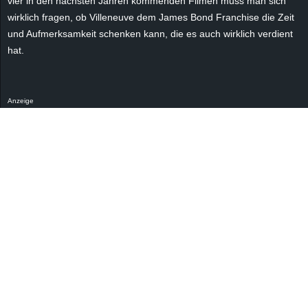
vier in den nächsten Jahren kommenden Filmen muss man sich
r
wirklich fragen, ob Villeneuve dem James Bond Franchise die Zeit
und Aufmerksamkeit schenken kann, die es auch wirklich verdient
B
hat.
l
o
Anzeige
g
!