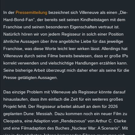
e
In der
Pressemitteilung
bezeichnet sich Villeneuve als einen „Die-
z
Hard-Bond-Fan“, der bereits seit seinen Kindheitstagen mit dem
Franchise und seinen besonderen Eigenschaften vertraut ist.
e
Natürlich hören wir von jedem Regisseur in solch einer Position
ähnliche Aussagen über ihre angebliche Liebe für das jeweilige
i
Franchise, was diese Worte leicht leer wirken lässt. Allerdings hat
Villeneuve durch seine Filme bereits bewiesen, dass er große IPs
c
korrekt verwenden und vielschichtige Handlungen erzählen kann.
Seine bisherige Arbeit überzeugt mich daher eher als seine für die
h
Presse getätigten Aussagen.
n
Das einzige Problem mit Villeneuve als Regisseur könnte darauf
e
hinauslaufen, dass ihm einfach die Zeit für ein weiteres großes
Projekt fehlt. Der Regisseur arbeitet aktuell an dem für 2026
t
geplanten Dune: Messiah. Dazu kommen noch ein neuer Film zu
Cleopatra, eine Adaption von „Rendezvous“ von Arthur C. Clarke
e
und eine Filmadaption des Buches „Nuclear War: A Scenario“. Mit