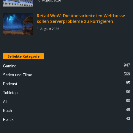
10. August 2026
Retail WoW: Die überarbeiteten Weltbosse
sollen Serverprobleme zu korrigieren
9. August 2026
Beliebte Kategorie
947
Gaming
569
Serien und Filme
85
Podcast
66
Tabletop
60
AI
49
Buch
43
Politik