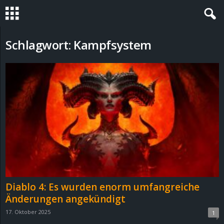
S
Schlagwort: Kampfsystem
t
e
v
i
n
h
Diablo 4: Es wurden enorm umfangreiche
o
Änderungen angekündigt
17. Oktober 2025
1
.