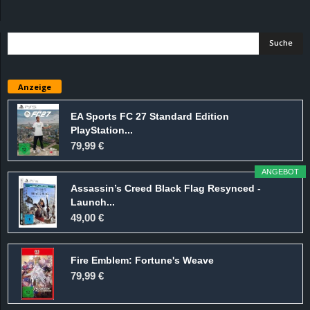
d
e
–
Anzeige
E
EA Sports FC 27 Standard Edition
PlayStation...
i
79,99 €
n
ANGEBOT
Assassin’s Creed Black Flag Resynced -
a
Launch...
49,00 €
u
Fire Emblem: Fortune's Weave
s
79,99 €
g