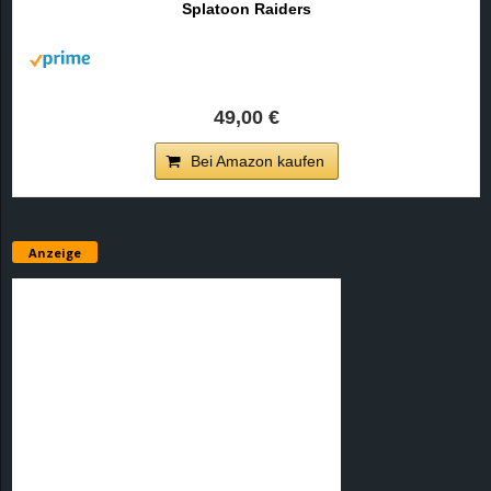
Splatoon Raiders
r
B
l
49,00 €
o
Bei Amazon kaufen
g
!
Anzeige