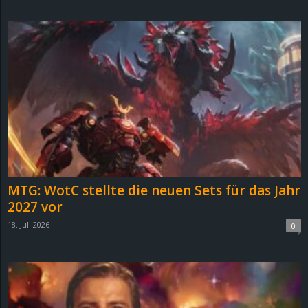
d
e
–
E
i
n
MTG: WotC stellte die neuen Sets für das Jahr
a
2027 vor
18. Juli 2026
0
u
s
g