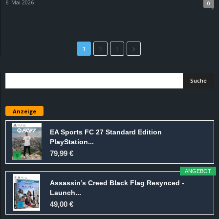
6. Mai 2026
0
1
2
3
Anzeige
EA Sports FC 27 Standard Edition
PlayStation...
79,99 €
ANGEBOT
Assassin’s Creed Black Flag Resynced -
Launch...
49,00 €