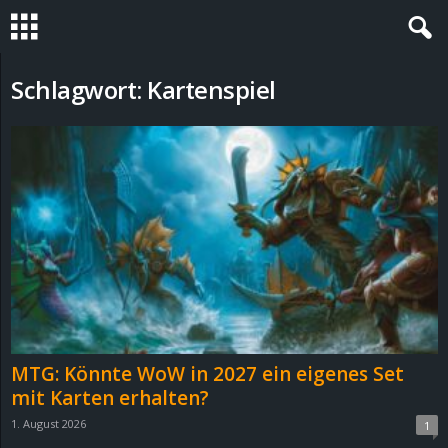
S
Schlagwort: Kartenspiel
t
e
v
i
n
h
MTG: Könnte WoW in 2027 ein eigenes Set
o
mit Karten erhalten?
1. August 2026
1
.