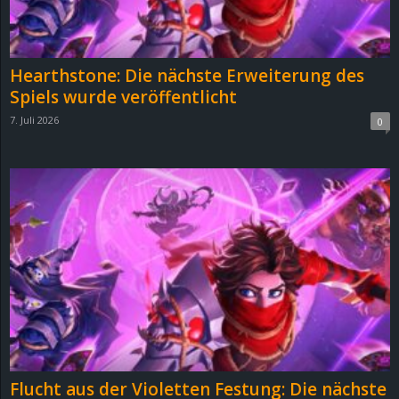
r
B
Hearthstone: Die nächste Erweiterung des
l
Spiels wurde veröffentlicht
7. Juli 2026
0
o
g
!
Flucht aus der Violetten Festung: Die nächste