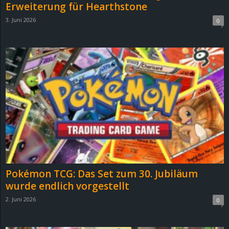
Erweiterung für Hearthstone
3. Juni 2026
0
Pokémon TCG: Das Set zum 30. Jubiläum
wurde endlich vorgestellt
2. Juni 2026
0