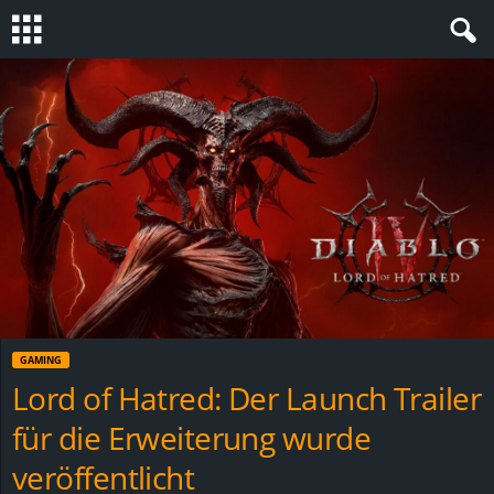
S
t
e
v
i
n
GAMING
h
Lord of Hatred: Der Launch Trailer
für die Erweiterung wurde
o
veröffentlicht
.