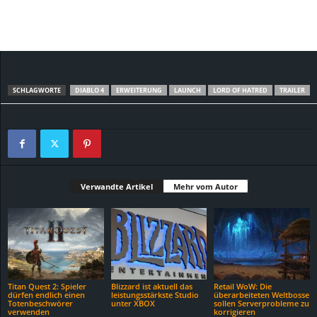
SCHLAGWORTE
DIABLO 4
ERWEITERUNG
LAUNCH
LORD OF HATRED
TRAILER
Verwandte Artikel
Mehr vom Autor
Titan Quest 2: Spieler
Blizzard ist aktuell das
Retail WoW: Die
dürfen endlich einen
leistungsstärkste Studio
überarbeiteten Weltbosse
Totenbeschwörer
unter XBOX
sollen Serverprobleme zu
verwenden
korrigieren