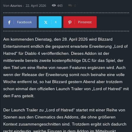
Von
Azurios
-
22. April 2026
443
0
d
e
Facebook
X
Pinterest
–
Am kommenden Dienstag, den 28. April 2026 wird Blizzard
Entertainment endlich die gespannt erwartete Erweiterung „Lord of
E
Hatred“ für Diablo 4 veröffentlichen. Dieses Addon ist der
i
mittlerweile bereits zweite kostenpflichtige DLC für das Spiel, der
den Titel um eine Reihe von neuen Features ergänzen wird. Auch
n
wenn der Release der Erweiterung somit noch beinahe eine volle
Woche entfernt ist, so hat Blizzard gestern Abend aber trotzdem
a
schon einmal den offiziellen Launch Trailer von „Lord of Hatred“ mit
den Fans geteilt.
u
Der Launch Trailer zu „Lord of Hatred“ startet mit einer Reihe von
s
Szenen aus den Cinematics des Addons, die ohne größeren
Kontext zusammengeschnitten sind. Trotzdem ergibt sich dadurch
g
recht eindeutig, welche Figuren in dem Addon im Mittelpunkt