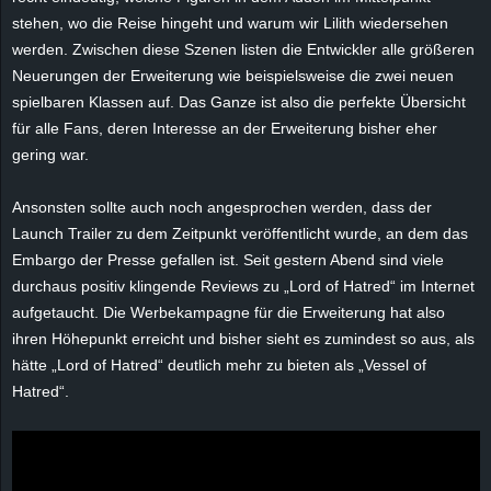
e
stehen, wo die Reise hingeht und warum wir Lilith wiedersehen
werden. Zwischen diese Szenen listen die Entwickler alle größeren
z
Neuerungen der Erweiterung wie beispielsweise die zwei neuen
spielbaren Klassen auf. Das Ganze ist also die perfekte Übersicht
e
für alle Fans, deren Interesse an der Erweiterung bisher eher
gering war.
i
Ansonsten sollte auch noch angesprochen werden, dass der
c
Launch Trailer zu dem Zeitpunkt veröffentlicht wurde, an dem das
Embargo der Presse gefallen ist. Seit gestern Abend sind viele
h
durchaus positiv klingende Reviews zu „Lord of Hatred“ im Internet
n
aufgetaucht. Die Werbekampagne für die Erweiterung hat also
ihren Höhepunkt erreicht und bisher sieht es zumindest so aus, als
e
hätte „Lord of Hatred“ deutlich mehr zu bieten als „Vessel of
Hatred“.
t
e