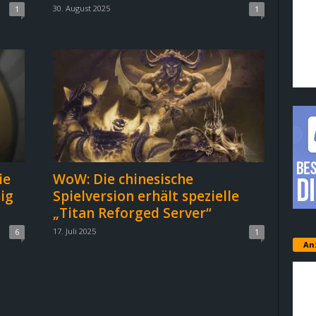
30. August 2025
1
1
ie
WoW: Die chinesische
ig
Spielversion erhält spezielle
„Titan Reforged Server“
17. Juli 2025
6
1
An