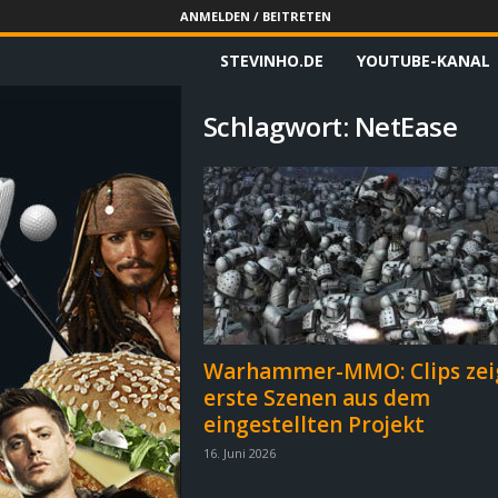
ANMELDEN / BEITRETEN
STEVINHO.DE
YOUTUBE-KANAL
S
t
Schlagwort: NetEase
e
v
i
n
h
Warhammer-MMO: Clips zei
erste Szenen aus dem
o
eingestellten Projekt
.
16. Juni 2026