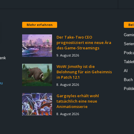
Mehr erfahren
Bel
Gami
Der Take-Two CEO
prognostiziert eine neue Ära
Serie
des Game-Streamings
Podca
9. August 2026
Denk
Table
WoW: Jimothy ist die
AI
Belohnung für ein Geheimnis
in Patch 12.1
Buch
eu
8. August 2026
Politi
Gargoyles erhält wohl
tatsächlich eine neue
Animationsserie
8. August 2026