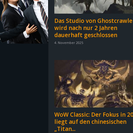
z
Das Studio von Ghostcrawle
e
wird nach nur 2 Jahren
dauerhaft geschlossen
i
4. November 2025
c
h
n
e
t
WoW Classic: Der Fokus in 2
e
liegt auf den chinesischen
„Titan...
r