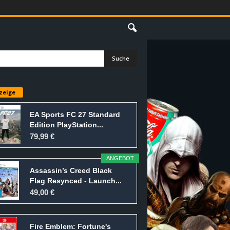
E
zeige
EA Sports FC 27 Standard
Edition PlayStation...
79,99 €
ANGEBOT
Assassin’s Creed Black
Flag Resynced - Launch...
49,00 €
Fire Emblem: Fortune's