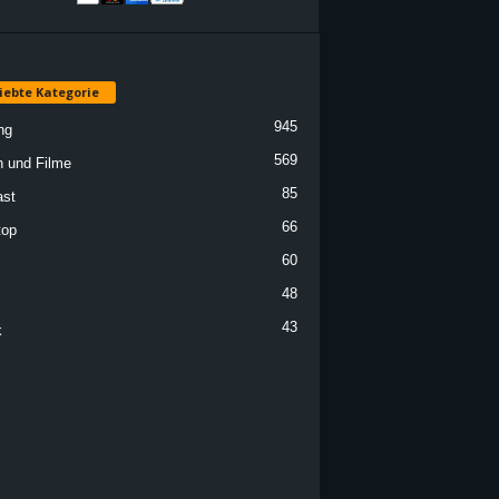
iebte Kategorie
945
ng
569
n und Filme
85
st
66
top
60
48
43
k