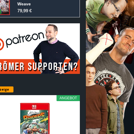
Weave
79,99 €
zeige
ANGEBOT