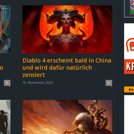
Diablo 4 erscheint bald in China
io
und wird dafür natürlich
zensiert
10. November 2025
0
0
An