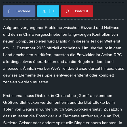
d
Facebook
X
Pinterest
e
Aufgrund vergangener Probleme zwischen Blizzard und NetEase
–
und den in China vorgeschriebenen langwierigen Kontrollen von
neuen Computerspielen wird
Diablo
4 in diesem Teil der Welt erst
E
am 12. Dezember 2025 offiziell erscheinen. Um überhaupt in dem
Land erscheinen zu dürfen, mussten die Entwickler ihr Action-RPG
i
allerdings etwas überarbeiten und an die Regeln in dem Land
anpassen. Ähnlich wie bei WoW lief das Ganze darauf hinaus, dass
n
gewisse Elemente des Spiels entweder entfernt oder komplett
zensiert werden mussten.
a
u
Erst einmal muss
Diablo
4 in China ohne „
Gore
“ auskommen.
Größere Blutflecken wurden entfernt und die Blut-Effekte beim
s
Töten von Gegnern wurden durch Staubwolken ersetzt. Zusätzlich
dazu mussten die Entwickler alle Elemente entfernen, die an Tod,
g
Skelette Geister oder andere spirituelle Dinge erinnern konnten. In