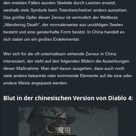
den meisten Fällen wurden Skelette durch Leichen ersetzt,
e
weshalb viele Symbole beim Totenbeschwörer anders aussehen.
Das größte Opfer dieser Zensur ist vermutlich der Weltboss
z
„Wandering Death“, der normalerweise aus unzähligen Seelen
besteht und eine geisterhafte Form besitzt. In China handelt es
e
sich dabei um ein großes
Erdelementar
.
i
Wer sich für die oft unterhaltsam wirkende Zensur in China
c
interessiert, der sieht auf den folgenden Bildern die Auswirkungen
dieser Maßnahme. Man darf davon ausgehen, dass auch noch
h
viele andere bekannte oder kommende Elemente auf die eine oder
andere Weise angepasst werden.
n
Blut in der chinesischen Version von
Diablo
4:
e
t
e