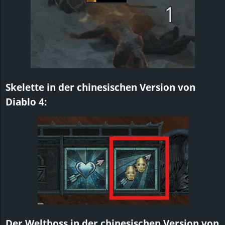
r
B
l
o
Skelette in der chinesischen Version von
g
Diablo
4:
!
Der Weltboss in der chinesischen Version von