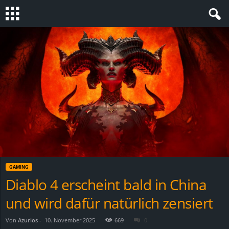
S
t
e
v
i
n
GAMING
h
Diablo 4 erscheint bald in China
und wird dafür natürlich zensiert
o
.
Von
Azurios
-
10. November 2025
669
0