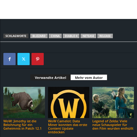
SCHLAGWORTE
BLIZZARD
CHINA
DIABLO 4
NETEASE
RELEASE
Verwandte Artikel
Mehr vom Autor
WoW: Jimothy ist die
WoW Camelot: Data
Legend of Zelda: Viele
Belohnung für ein
Miner konnten das erste
neue Schauspieler für
Geheimnis in Patch 12.1
Content Update
den Film wurden enthüllt
entdecken