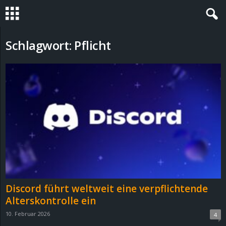
S
Schlagwort: Pflicht
t
e
v
i
n
h
Discord führt weltweit eine verpflichtende
o
Alterskontrolle ein
10. Februar 2026
4
.