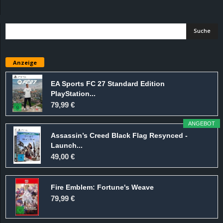
d
e
–
Anzeige
E
EA Sports FC 27 Standard Edition
PlayStation...
i
79,99 €
n
ANGEBOT
Assassin’s Creed Black Flag Resynced -
a
Launch...
49,00 €
u
Fire Emblem: Fortune's Weave
s
79,99 €
g