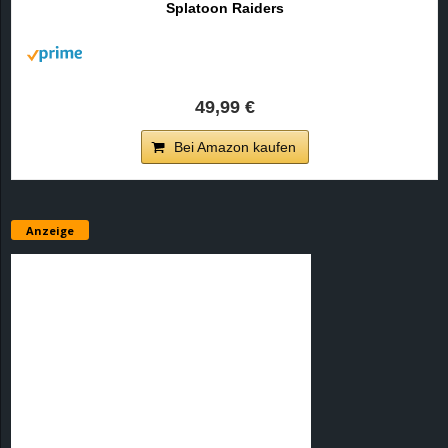
Splatoon Raiders
r
B
l
49,99 €
o
Bei Amazon kaufen
g
!
Anzeige