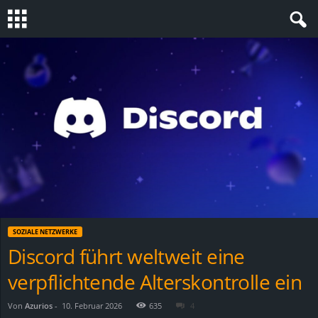
S
t
e
v
i
n
SOZIALE NETZWERKE
h
Discord führt weltweit eine
verpflichtende Alterskontrolle ein
o
.
Von
Azurios
-
10. Februar 2026
635
4