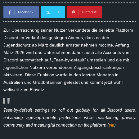
d
Facebook
X
Pinterest
e
Zur Überraschung seiner Nutzer verkündete die beliebte Plattform
–
Discord im Verlauf des gestrigen Abends, dass es den
Jugendschutz ab März deutlich ernster nehmen möchte. Anfang
E
März 2026 wird das Unternehmen daher auch alle Accounts von
Discord automatisch auf „Teen-by-default“ umstellen und die mit
i
jugendlichen Nutzern verbundenen Zugangsbeschränkungen
aktivieren. Diese Funktion wurde in den letzten Monaten in
n
Australien und Großbritannien getestet und kommt jetzt wohl
weltweit zum Einsatz.
a
u
Teen-by-default settings to roll out globally for all Discord users,
s
enhancing age-appropriate protections while maintaining privacy,
community, and meaningful connection on the platform (
via
)
g