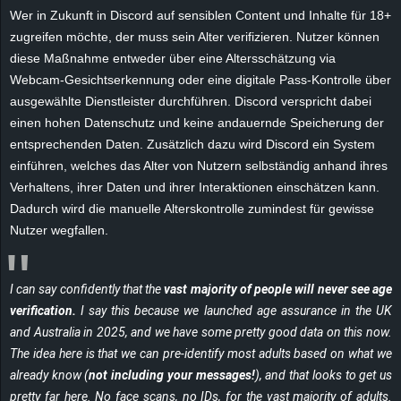
Wer in Zukunft in Discord auf sensiblen Content und Inhalte für 18+
e
zugreifen möchte, der muss sein Alter verifizieren. Nutzer können
z
diese Maßnahme entweder über eine Altersschätzung via
Webcam-Gesichtserkennung oder eine digitale Pass-Kontrolle über
e
ausgewählte Dienstleister durchführen. Discord verspricht dabei
einen hohen Datenschutz und keine andauernde Speicherung der
i
entsprechenden Daten. Zusätzlich dazu wird Discord ein System
einführen, welches das Alter von Nutzern selbständig anhand ihres
c
Verhaltens, ihrer Daten und ihrer Interaktionen einschätzen kann.
Dadurch wird die manuelle Alterskontrolle zumindest für gewisse
h
Nutzer wegfallen.
n
I can say confidently that the
vast majority of people will never see age
e
verification.
I say this because we launched age assurance in the UK
t
and Australia in 2025, and we have some pretty good data on this now.
The idea here is that we can pre-identify most adults based on what we
e
already know (
not including your messages!
), and that looks to get us
pretty far here. No face scans, no IDs, for the vast majority of adults.