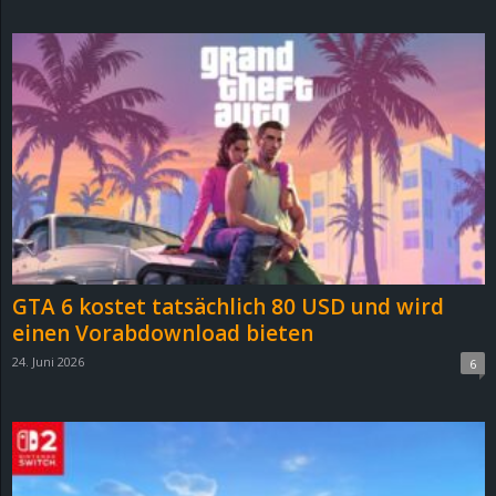
d
e
–
E
i
n
GTA 6 kostet tatsächlich 80 USD und wird
a
einen Vorabdownload bieten
24. Juni 2026
6
u
s
g