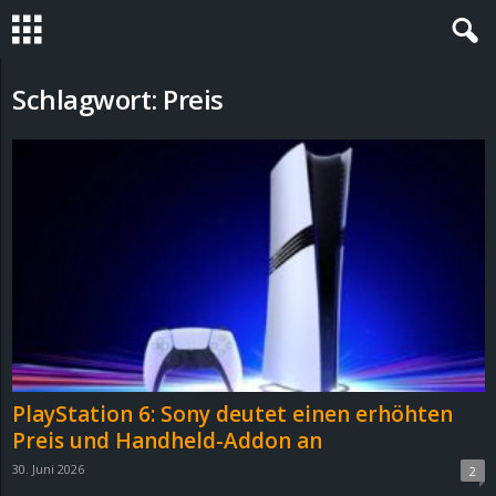
S
Schlagwort: Preis
t
e
v
i
n
h
PlayStation 6: Sony deutet einen erhöhten
o
Preis und Handheld-Addon an
30. Juni 2026
2
.