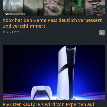
r
B
Xbox hat den Game Pass deutlich verbessert
l
und verschlimmert
22. April 2026
3
o
g
!
PS6: Der Kaufpreis wird von Experten auf