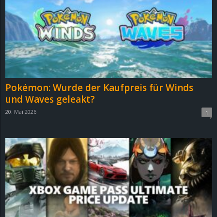
e
z
e
i
Pokémon: Wurde der Kaufpreis für Winds
c
und Waves geleakt?
20. Mai 2026
1
h
n
e
t
e