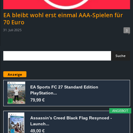
EA bleibt wohl erst einmal AAA-Spielen für
70 Euro
31. Juli 2025
3
Anzeige
EA Sports FC 27 Standard Edition
PlayStation...
79,99 €
ANGEBOT
Assassin’s Creed Black Flag Resynced -
Launch...
49,00 €