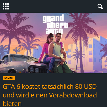
S
t
e
v
i
n
GAMING
h
GTA 6 kostet tatsächlich 80 USD
und wird einen Vorabdownload
o
bieten
.