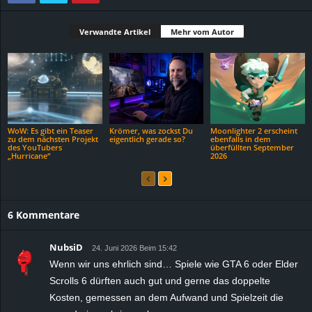
Verwandte Artikel
Mehr vom Autor
WoW: Es gibt ein Teaser
Krömer, was zockst Du
Moonlighter 2 erscheint
zu dem nächsten Projekt
eigentlich gerade so?
ebenfalls in dem
des YouTubers
überfüllten September
„Hurricane“
2026
6 Kommentare
NubsiD
24. Juni 2026 Beim 15:42
Wenn wir uns ehrlich sind… Spiele wie GTA 6 oder Elder
Scrolls 6 dürften auch gut und gerne das doppelte
Kosten, gemessen an dem Aufwand und Spielzeit die