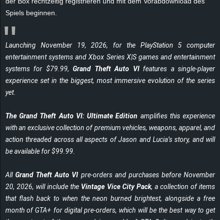
der Box rechtzeitig registrieren und mit dem Vorabdownload des
r
Spiels beginnen.
B
Launching November 19, 2026, for the PlayStation 5 computer
l
entertainment systems and Xbox Series X|S games and entertainment
systems for $79.99,
Grand Theft Auto VI
features a single-player
o
experience set in the biggest, most immersive evolution of the series
g
yet.
!
The Grand Theft Auto VI: Ultimate Edition
amplifies this experience
with an exclusive collection of premium vehicles, weapons, apparel, and
action threaded across all aspects of Jason and Lucia’s story, and will
be available for $99.99.
All
Grand Theft Auto VI
pre-orders and purchases before November
20, 2026, will include the
Vintage Vice City Pack
,
a collection of items
that flash back to when the neon burned brightest, alongside a free
month of GTA+ for digital pre-orders, which will be the best way to get