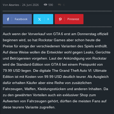
Von
Azurios
-
24. Juni 2026
590
6
d
e
Facebook
X
Pinterest
–
Auch wenn der Vorverkauf von GTA 6 erst am Donnerstag offiziell
beginnen wird, so hat Rockstar Games aber schon heute die
E
Preise für einige der verschiedenen Varianten des Spiels enthüllt.
i
Auf diese Weise wollen die Entwickler wohl gegen Leaks, Gerüchte
und Betrügereien vorgehen. Laut der Ankündigung von Rockstar
n
wird die Standard-Edition von GTA 6 bei einem Preispunkt von
79.99 USD liegen. Die digitale The Grand Theft Auto VI: Ultimate
a
Edition ist mit Kosten von 99.99 USD deutlich teurer. Als Ausgleich
dafür erhalten Käufer aber eine Reihe von zusätzlichen
u
Fahrzeugen, Waffen, Kleidungsstücken und anderen Inhalten. Da
zu den gewährten Vorteilen auch ein exklusiver Shop zum
s
Aufwerten von Fahrzeugen gehört, dürften die meisten Fans auf
diese teurere Variante zugreifen.
g