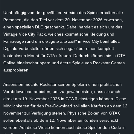
e
Unabhängig von der gewählten Version des Spiels erhalten alle
z
Personen, die den Titel vor dem 20. November 2026 erwerben,
einen speziellen DLC geschenkt. Dabei handelt es sich um das
e
Vintage Vice City Pack, welches kosmetische Kleidung und
Fahrzeuge rund um die „gute alte Zeit“ in Vice City beinhaltet.
i
Digitale Vorbesteller dürfen sich sogar über einen komplett
kostenlosen Monat für GTA+ freuen. Dadurch können sie in GTA
c
Online hineinschnuppern und ältere Spiele von Rockstar Games
ausprobieren.
h
Ansonsten möchte Rockstar seinen Spielern einen praktischen
n
Vorabdownload anbieten, um zu gewährleisten, dass sie auch
e
direkt am 19. November 2026 in GTA 6 einsteigen können. Diese
Möglichkeiten für den Pre-Download soll allen Käufern ab dem 12.
t
November zur Verfügung stehen. Physische Boxen von GTA 6
sollen ebenfalls ab dem 12. November an Kunden verschickt
e
werden. Auf diese Weise können auch diese Spieler den Code in