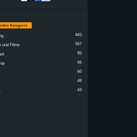
iebte Kategorie
943
ng
567
n und Filme
85
st
66
top
60
48
43
k