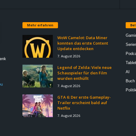
Mehr erfahren
Bel
Gami
WoW Camelot: Data Miner
konnten das erste Content
Serie
Update entdecken
Podca
7. August 2026
Denk
Table
Legend of Zelda: Viele neue
AI
Schauspieler für den Film
wurden enthüllt
Buch
eu
7. August 2026
Politi
GTA 6: Der erste Gameplay-
Trailer erscheint bald auf
Netflix
7. August 2026