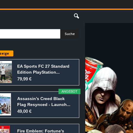
E
zeige
EA Sports FC 27 Standard
Edition PlayStation...
79,99 €
ANGEBOT
Assassin’s Creed Black
Flag Resynced - Launch...
49,00 €
Fire Emblem: Fortune's