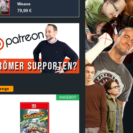
Weave
79,99 €
zeige
ANGEBOT