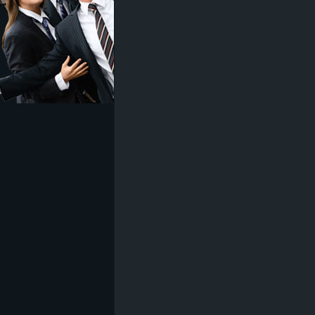
z
e
i
c
h
n
e
t
e
r