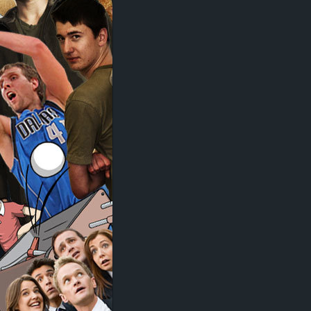
d
e
–
E
i
n
a
u
s
g
e