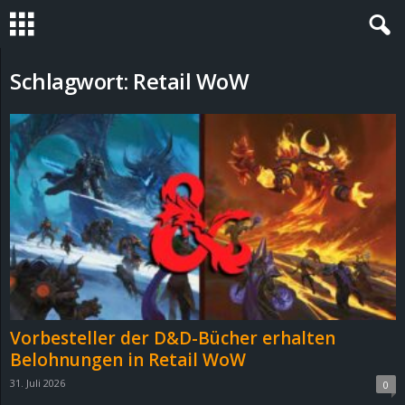
S
Schlagwort: Retail WoW
t
e
v
i
n
h
Vorbesteller der D&D-Bücher erhalten
o
Belohnungen in Retail WoW
31. Juli 2026
0
.