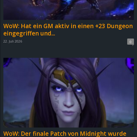
r
B
WoW: Hat ein GM aktiv in einen +23 Dungeon
l
eingegriffen und...
22. Juli 2026
0
o
g
!
WoW: Der finale Patch von Midnight wurde