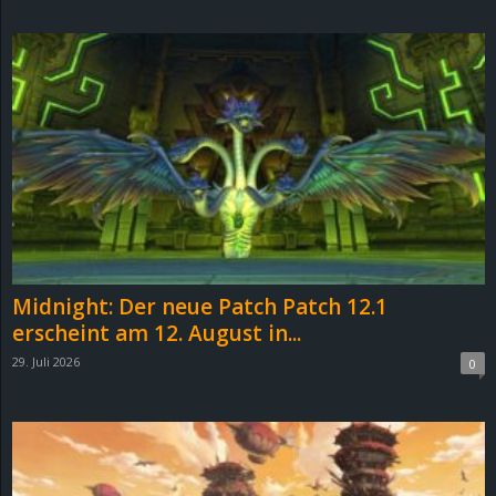
d
e
–
E
i
n
Midnight: Der neue Patch Patch 12.1
a
erscheint am 12. August in...
29. Juli 2026
0
u
s
g