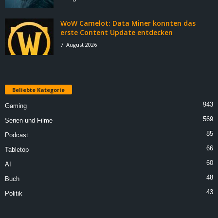
WoW Camelot: Data Miner konnten das
erste Content Update entdecken
7. August 2026
Beliebte Kategorie
943
Gaming
569
Serien und Filme
85
Podcast
66
Tabletop
60
AI
48
Buch
43
Politik