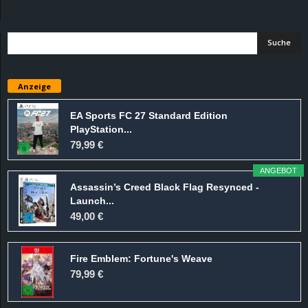
d
e
–
Anzeige
E
EA Sports FC 27 Standard Edition
PlayStation...
i
79,99 €
n
ANGEBOT
Assassin’s Creed Black Flag Resynced -
a
Launch...
49,00 €
u
Fire Emblem: Fortune's Weave
s
79,99 €
g