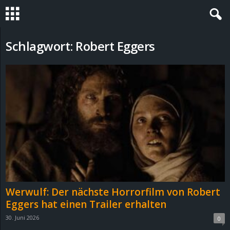
S
Schlagwort: Robert Eggers
t
e
v
i
n
h
Werwulf: Der nächste Horrorfilm von Robert
o
Eggers hat einen Trailer erhalten
30. Juni 2026
0
.