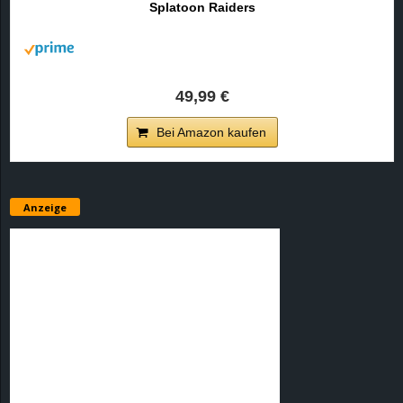
Splatoon Raiders
r
B
l
49,99 €
o
Bei Amazon kaufen
g
!
Anzeige