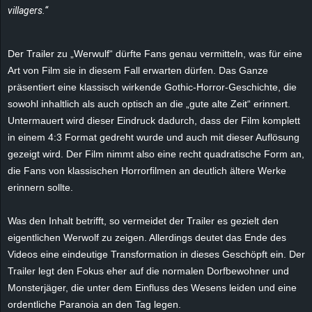
villagers.“
e
z
Der Trailer zu „Werwulf“ dürfte Fans genau vermitteln, was für eine
Art von Film sie in diesem Fall erwarten dürfen. Das Ganze
e
präsentiert eine klassisch wirkende Gothic-Horror-Geschichte, die
sowohl inhaltlich als auch optisch an die „gute alte Zeit“ erinnert.
i
Untermauert wird dieser Eindruck dadurch, dass der Film komplett
c
in einem 4:3 Format gedreht wurde und auch mit dieser Auflösung
gezeigt wird. Der Film nimmt also eine recht quadratische Form an,
h
die Fans von klassischen Horrorfilmen an deutlich ältere Werke
erinnern sollte.
n
Was den Inhalt betrifft, so vermeidet der Trailer es gezielt den
e
eigentlichen Werwolf zu zeigen. Allerdings deutet das Ende des
Videos eine eindeutige Transformation in dieses Geschöpft ein. Der
t
Trailer legt den Fokus eher auf die normalen Dorfbewohner und
Monsterjäger, die unter dem Einfluss des Wesens leiden und eine
e
ordentliche Paranoia an den Tag legen.