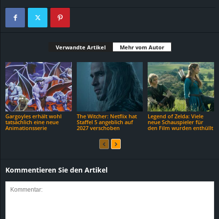
Verwandte Artikel
Mehr vom Autor
Gargoyles erhält wohl
The Witcher: Netflix hat
Legend of Zelda: Viele
tatsächlich eine neue
Staffel 5 angeblich auf
neue Schauspieler für
Animationsserie
2027 verschoben
den Film wurden enthüllt
Kommentieren Sie den Artikel