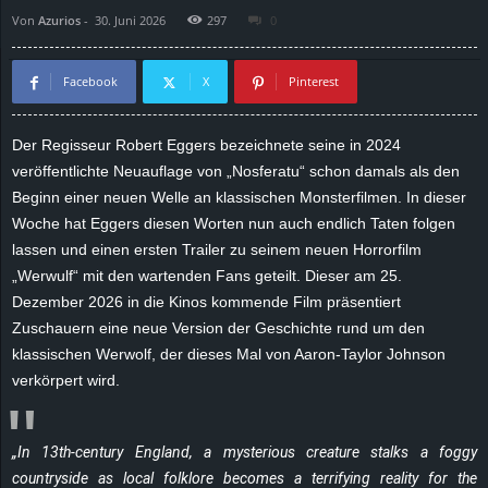
Von
Azurios
-
30. Juni 2026
297
0
d
e
Facebook
X
Pinterest
–
Der Regisseur Robert Eggers bezeichnete seine in 2024
veröffentlichte Neuauflage von „Nosferatu“ schon damals als den
E
Beginn einer neuen Welle an klassischen Monsterfilmen. In dieser
i
Woche hat Eggers diesen Worten nun auch endlich Taten folgen
lassen und einen ersten Trailer zu seinem neuen Horrorfilm
n
„Werwulf“ mit den wartenden Fans geteilt. Dieser am 25.
Dezember 2026 in die Kinos kommende Film präsentiert
a
Zuschauern eine neue Version der Geschichte rund um den
klassischen Werwolf, der dieses Mal von Aaron-Taylor Johnson
u
verkörpert wird.
s
„In 13th-century England, a mysterious creature stalks a foggy
g
countryside as local folklore becomes a terrifying reality for the