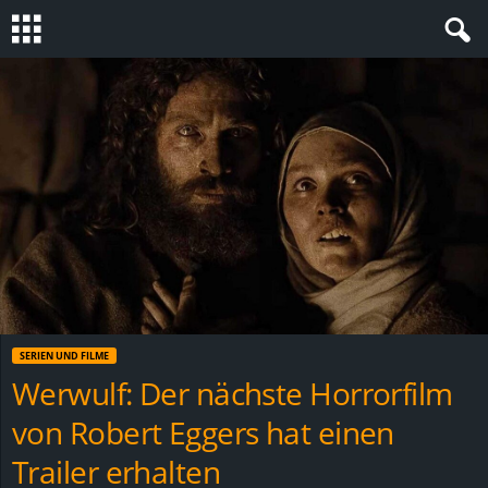
S
t
e
v
i
n
SERIEN UND FILME
h
Werwulf: Der nächste Horrorfilm
von Robert Eggers hat einen
o
Trailer erhalten
.