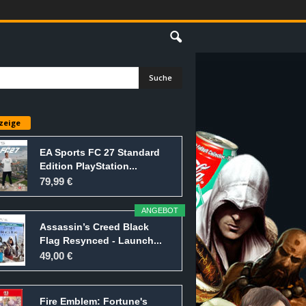
E
zeige
EA Sports FC 27 Standard
Edition PlayStation...
79,99 €
ANGEBOT
Assassin’s Creed Black
Flag Resynced - Launch...
49,00 €
Fire Emblem: Fortune's