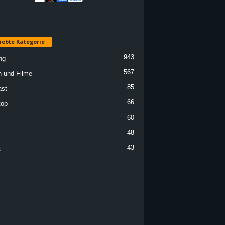
iebte Kategorie
943
ng
567
n und Filme
85
st
66
top
60
48
43
k