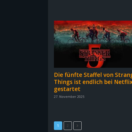
B
l
o
g
!
Die fünfte Staffel von Stran
Things ist endlich bei Netfli
gestartet
27. November 2025
1
2