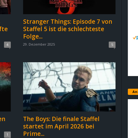
s
Stranger Things: Episode 7 von
fte
Staffel 5 ist die schlechteste
Folge...
29. Dezember 2025
4
5
An
en
The Boys: Die finale Staffel
startet im April 2026 bei
Prime...
1