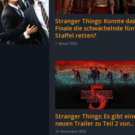
z
Stranger Things: Konnte da
e
Finale die schwächelnde fün
Staffel retten?
i
1. Januar 2026
c
h
n
e
t
Stranger Things: Es gibt ein
e
neuen Trailer zu Teil 2 von...
r
15. Dezember 2025