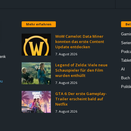
Mehr erfahren
Bel
Gami
WoW Camelot: Data Miner
konnten das erste Content
Serie
Update entdecken
Podca
7. August 2026
Denk
Table
Legend of Zelda: Viele neue
AI
Schauspieler für den Film
wurden enthüllt
Buch
eu
7. August 2026
Politi
GTA 6: Der erste Gameplay-
Trailer erscheint bald auf
Netflix
7. August 2026