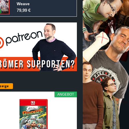
Weave
79,99 €
zeige
ANGEBOT