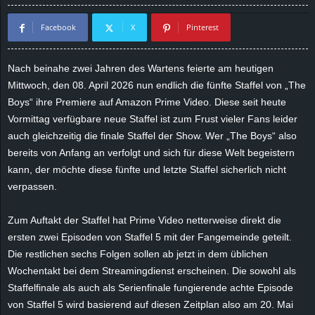
d
Facebook
X
Pinterest
e
Nach beinahe zwei Jahren des Wartens feierte am heutigen
–
Mittwoch, den 08. April 2026 nun endlich die fünfte Staffel von „The
Boys“ ihre Premiere auf Amazon Prime Video. Diese seit heute
E
Vormittag verfügbare neue Staffel ist zum Frust vieler Fans leider
auch gleichzeitig die finale Staffel der Show. Wer „The Boys“ also
i
bereits von Anfang an verfolgt und sich für diese Welt begeistern
kann, der möchte diese fünfte und letzte Staffel sicherlich nicht
n
verpassen.
a
Zum Auftakt der Staffel hat Prime Video netterweise direkt die
u
ersten zwei Episoden von Staffel 5 mit der Fangemeinde geteilt.
Die restlichen sechs Folgen sollen ab jetzt in dem üblichen
s
Wochentakt bei dem Streamingdienst erscheinen. Die sowohl als
Staffelfinale als auch als Serienfinale fungierende achte Episode
g
von Staffel 5 wird basierend auf diesen Zeitplan also am 20. Mai