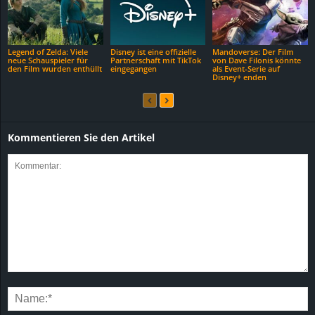
Legend of Zelda: Viele
Disney ist eine offizielle
Mandoverse: Der Film
neue Schauspieler für
Partnerschaft mit TikTok
von Dave Filonis könnte
den Film wurden enthüllt
eingegangen
als Event-Serie auf
Disney+ enden
Kommentieren Sie den Artikel