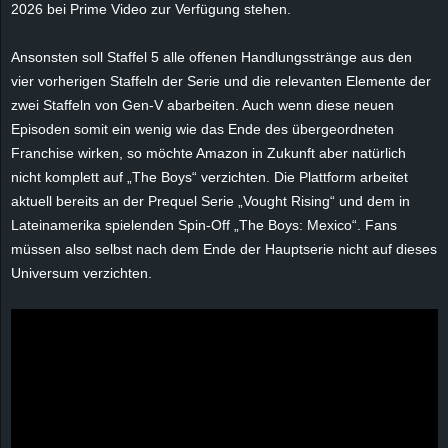
2026 bei Prime Video zur Verfügung stehen.
e
Ansonsten soll Staffel 5 alle offenen Handlungsstränge aus den
z
vier vorherigen Staffeln der Serie und die relevanten Elemente der
zwei Staffeln von Gen-V abarbeiten. Auch wenn diese neuen
e
Episoden somit ein wenig wie das Ende des übergeordneten
i
Franchise wirken, so möchte Amazon in Zukunft aber natürlich
nicht komplett auf „The Boys“ verzichten. Die Plattform arbeitet
c
aktuell bereits an der Prequel Serie „Vought Rising“ und dem in
Lateinamerika spielenden Spin-Off „The Boys: Mexico“. Fans
h
müssen also selbst nach dem Ende der Hauptserie nicht auf dieses
Universum verzichten.
n
e
t
e