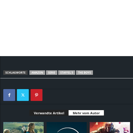
SCHLAGWORTE
AMAZON
SERIE
STAFFEL 5
THE BOYS
Verwandte Artikel
Mehr vom Autor