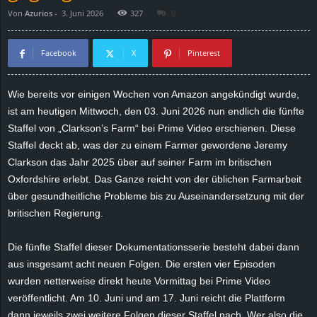
Von
Azurios
-
3. Juni 2026
327
0
d
e
Facebook
X
Pinterest
–
Wie bereits vor einigen Wochen von Amazon angekündigt wurde,
ist am heutigen Mittwoch, den 03. Juni 2026 nun endlich die fünfte
E
Staffel von „Clarkson’s Farm“ bei Prime Video erschienen. Diese
i
Staffel deckt ab, was der zu einem Farmer gewordene Jeremy
Clarkson das Jahr 2025 über auf seiner Farm im britischen
n
Oxfordshire erlebt. Das Ganze reicht von der üblichen Farmarbeit
über gesundheitliche Probleme bis zu Auseinandersetzung mit der
a
britischen Regierung.
u
Die fünfte Staffel dieser Dokumentationsserie besteht dabei dann
aus insgesamt acht neuen Folgen. Die ersten vier Episoden
s
wurden netterweise direkt heute Vormittag bei Prime Video
veröffentlicht. Am 10. Juni und am 17. Juni reicht die Plattform
g
dann jeweils zwei weitere Folgen dieser Staffel nach. Wer also die