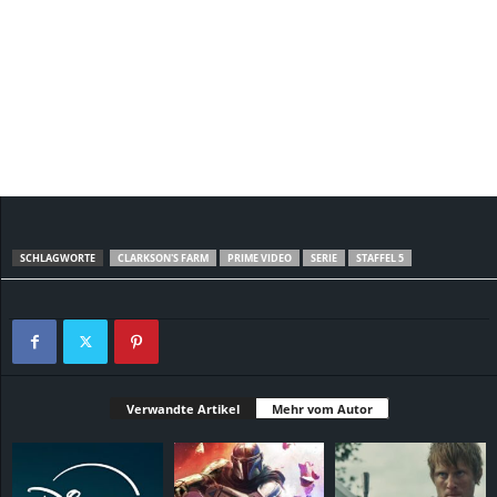
SCHLAGWORTE
CLARKSON'S FARM
PRIME VIDEO
SERIE
STAFFEL 5
Verwandte Artikel
Mehr vom Autor