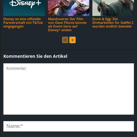
Disney ist eine offizielle
Mandoverse: Der Film
Dunk & Egg: Die
Partnerschaft mit TikTok
von Dave Filonis könnte
Dreharbeiten für Staffel 2
eingegangen
als Event-Serie auf
wurden endlich beendet
Disney+ enden
Kommentieren Sie den Artikel