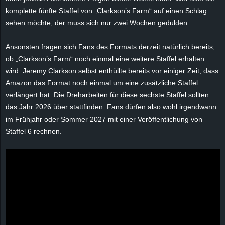
e
komplette fünfte Staffel von „Clarkson’s Farm“ auf einen Schlag
sehen möchte, der muss sich nur zwei Wochen gedulden.
z
Ansonsten fragen sich Fans des Formats derzeit natürlich bereits,
e
ob „Clarkson’s Farm“ noch einmal eine weitere Staffel erhalten
wird. Jeremy Clarkson selbst enthüllte bereits vor einiger Zeit, dass
i
Amazon das Format noch einmal um eine zusätzliche Staffel
verlängert hat. Die Dreharbeiten für diese sechste Staffel sollten
c
das Jahr 2026 über stattfinden. Fans dürfen also wohl irgendwann
im Frühjahr oder Sommer 2027 mit einer Veröffentlichung von
h
Staffel 6 rechnen.
n
e
t
e