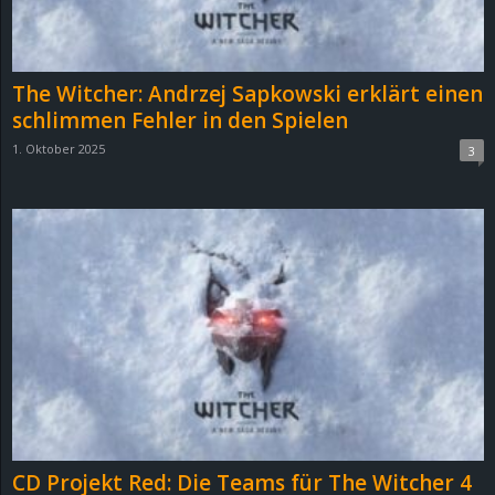
r
B
The Witcher: Andrzej Sapkowski erklärt einen
l
schlimmen Fehler in den Spielen
1. Oktober 2025
3
o
g
!
CD Projekt Red: Die Teams für The Witcher 4