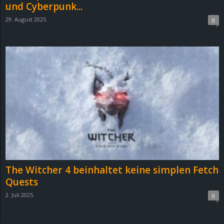
und Cyberpunk...
29. August 2025
0
The Witcher 4 beinhaltet keine simplen Fetch
Quests
2. Juli 2025
0