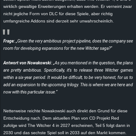
e
wirklich gewaltige Erweiterungen erhalten werden. Er verneint zwar
nicht jegliche Form von DLC für diese Spiele, aber richtig
z
umfangreiche Addons sind derzeit sehr unwahrscheinlich.
e
Frage:
„Given the very ambitious project pipeline, does the company see
i
room for developing expansions for the new Witcher saga?“
c
Antwort von Nowakowski:
„As you mentioned in the question, the plans
are pretty ambitious. Specifically, it’s to release three Witcher games
h
within a six-year period. It would be difficult, to be very honest, for us to
add an expansion to the upcoming trilogy. This is where we are here and
n
now with this particular issue.“
e
Netterweise reichte Nowakowski auch direkt den Grund für diese
t
Entscheidung nach. Dem aktuellen Plan von CD Projekt Red
zufolge wird The Witcher 4 in 2027 erscheinen, Teil 5 folgt dann in
e
2030 und das sechste Spiel soll in 2033 auf den Markt kommen.