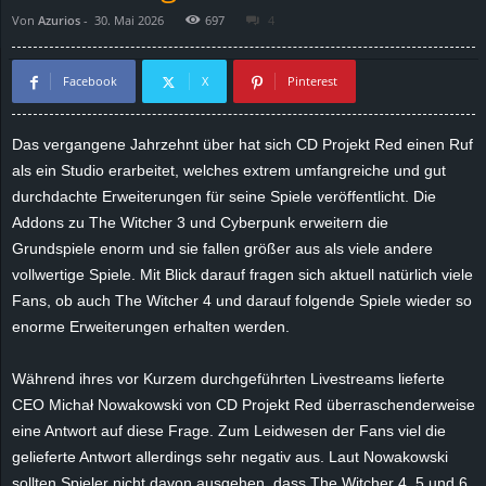
Von
Azurios
-
30. Mai 2026
697
4
d
e
Facebook
X
Pinterest
–
Das vergangene Jahrzehnt über hat sich CD Projekt Red einen Ruf
als ein Studio erarbeitet, welches extrem umfangreiche und gut
E
durchdachte Erweiterungen für seine Spiele veröffentlicht. Die
i
Addons zu The Witcher 3 und Cyberpunk erweitern die
Grundspiele enorm und sie fallen größer aus als viele andere
n
vollwertige Spiele. Mit Blick darauf fragen sich aktuell natürlich viele
Fans, ob auch The Witcher 4 und darauf folgende Spiele wieder so
a
enorme Erweiterungen erhalten werden.
u
Während ihres vor Kurzem durchgeführten Livestreams lieferte
CEO Michał Nowakowski von CD Projekt Red überraschenderweise
s
eine Antwort auf diese Frage. Zum Leidwesen der Fans viel die
gelieferte Antwort allerdings sehr negativ aus. Laut Nowakowski
g
sollten Spieler nicht davon ausgehen, dass The Witcher 4, 5 und 6