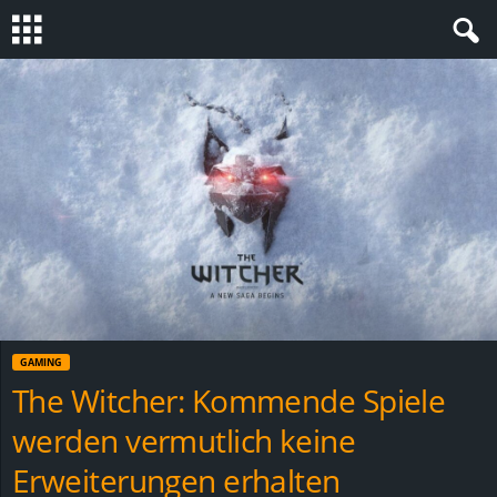
S
t
e
v
i
n
GAMING
h
The Witcher: Kommende Spiele
werden vermutlich keine
o
Erweiterungen erhalten
.