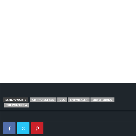
SCHLAGWORTE
CD PROJEKT RED
DLC
ENTWICKLER
ERWEITERUNG
THE WITCHER 4