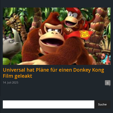
d
e
–
E
i
n
Universal hat Pläne für einen Donkey Kong
a
Film geleakt
14. Juli 2025
0
u
s
g