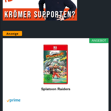
r
B
l
Anzeige
o
ANGEBOT
g
!
Splatoon Raiders