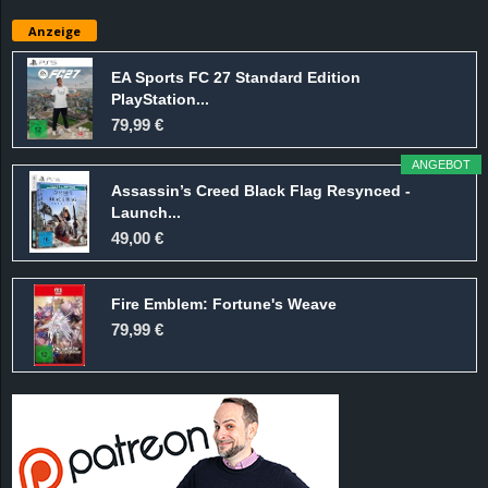
e
Anzeige
z
EA Sports FC 27 Standard Edition
PlayStation...
e
79,99 €
i
ANGEBOT
Assassin’s Creed Black Flag Resynced -
c
Launch...
49,00 €
h
Fire Emblem: Fortune's Weave
n
79,99 €
e
t
e