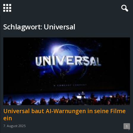
S
Schlagwort: Universal
t
e
v
i
n
h
Universal baut AI-Warnungen in seine Filme
o
ein
7. August 2025
1
.