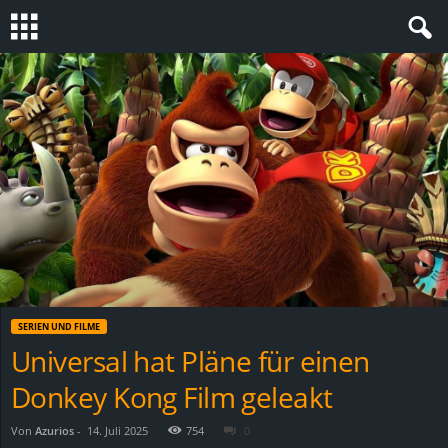
S
t
e
v
i
n
SERIEN UND FILME
h
Universal hat Pläne für einen
Donkey Kong Film geleakt
o
.
Von
Azurios
-
14. Juli 2025
754
0