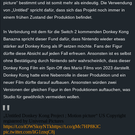
picture“ bestimmt und ist somit mehr als eindeutig. Die Verwendung
e
von „Untitled“ spricht dafür, dass sich das Projekt noch immer in
einem frühen Zustand der Produktion befindet.
z
In Verbindung mit dem für die Switch 2 kommenden Donkey Kong
e
Banazna spricht dieser Fund dafür, dass Nintendo wieder etwas
i
stärker auf Donkey Kong als IP setzen möchte. Fans der Figur
dürfte diese Absicht auf jeden Fall erfreuen. Ansonsten ist es selbst
c
ohne Bestätigung durch Nintendo sehr wahrscheinlich, dass dieser
Donkey Kong Film ein Spin-Off des Mario Films von 2023 darstellt.
h
Donkey Kong hatte eine Nebenrolle in dieser Produktion und ein
neuer Film dürfte darauf aufbauen. Ansonsten würden zwei
n
Versionen der gleichen Figur in den Produktionen auftauchen, was
Studio für gewöhnlich vermeiden wollen.
e
t
„Untitled Donkey Kong Project ; Motion picture“ US Copyright
registered by Universal Pictures
e
https://t.co/iOWSksyNTk
https://t.co/gMc7HP8KlC
pic.twitter.com/liG1znqC8j