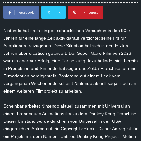
d
Facebook
X
Pinterest
e
Nintendo hat nach einigen schrecklichen Versuchen in den 90er
–
Jahren für eine lange Zeit aktiv darauf verzichtet seine IPs für
Adaptionen freizugeben. Diese Situation hat sich in den letzten
E
Jahren aber drastisch geändert. Der Super Mario Film von 2023
war ein enormer Erfolg, eine Fortsetzung dazu befindet sich bereits
i
in Produktion und Nintendo hat sogar das Zelda-Franchise für eine
Filmadaption bereitgestellt. Basierend auf einem Leak vom
n
vergangenen Wochenende scheint Nintendo aktuell sogar noch an
einem weiteren Filmprojekt zu arbeiten.
a
u
Scheinbar arbeitet Nintendo aktuell zusammen mit Universal an
einem brandneuen Animationsfilm zu dem Donkey Kong Franchise.
s
Dieser Umstand wurde durch ein von Universal in den USA
eingereichten Antrag auf ein Copyright geleakt. Dieser Antrag ist für
g
ein Projekt mit dem Namen „
Untitled Donkey Kong Project ; Motion