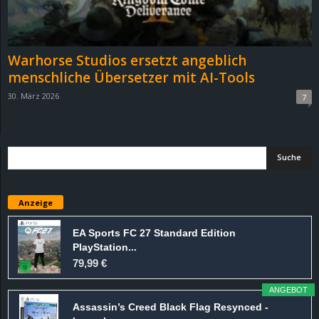
r
B
Warhorse Studios ersetzt angeblich
l
menschliche Übersetzer mit AI-Tools
30. März 2026
7
o
g
!
Anzeige
EA Sports FC 27 Standard Edition
PlayStation...
79,99 €
ANGEBOT
Assassin’s Creed Black Flag Resynced -