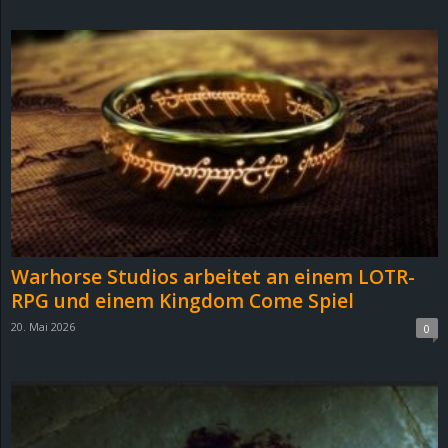
d
e
–
E
i
n
Warhorse Studios arbeitet an einem LOTR-
a
RPG und einem Kingdom Come Spiel
20. Mai 2026
0
u
s
g