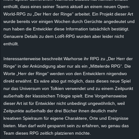
e
enthüllt, dass eines seiner Teams aktuell an einem neuen Open-
World-RPG zu „Der Herr der Ringe“ arbeitet. Ein Projekt dieser Art
z
wurde bereits vor einigen Wochen durch Gerüchte angedeutet und
nun haben die Entwickler diese Information tatsächlich bestätigt.
e
Genauere Details zu dem LotR-RPG wurden aber leider nicht
enthüllt.
i
Interessanterweise beschreibt Warhorse ihr RPG zu „Der Herr der
c
Ringe“ in der Ankündigung aber nur als ein „Mittelerde RPG“. Die
Worte „Herr der Ringe“ werden von den Entwicklern nirgendwo
h
direkt erwähnt. Es wäre also gut möglich, dass dieses neue Spiel
n
nur das Universum von Tolkien verwendet und zu einem Zeitpunkt
außerhalb der klassischen Trilogie spielt. Eine Vorgehensweise
e
dieser Art ist für Entwickler nicht unbedingt ungewöhnlich, weil
Zeitpunkte außerhalb der drei Bücher ihnen deutlich mehr
t
kreativen Spielraum für eigene Charaktere, Orte und Ereignisse
bieten. Man darf wohl gespannt sein zu erfahren, wo genau das
e
Team dieses RPG zeitlich platzieren möchte.