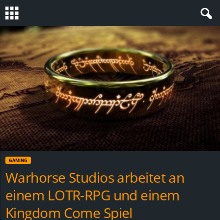
S
t
e
v
i
n
GAMING
h
Warhorse Studios arbeitet an
einem LOTR-RPG und einem
o
Kingdom Come Spiel
.