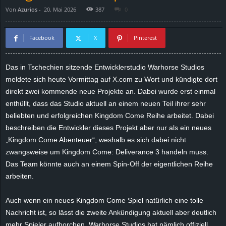
Von
Azurios
-
20. Mai 2026
387
0
d
e
Facebook
X
Pinterest
–
Das in Tschechien sitzende Entwicklerstudio Warhorse Studios
meldete sich heute Vormittag auf X.com zu Wort und kündigte dort
E
direkt zwei kommende neue Projekte an. Dabei wurde erst einmal
i
enthüllt, dass das Studio aktuell an einem neuen Teil ihrer sehr
beliebten und erfolgreichen Kingdom Come Reihe arbeitet. Dabei
n
beschreiben die Entwickler dieses Projekt aber nur als ein neues
„Kingdom Come Abenteuer“, weshalb es sich dabei nicht
a
zwangsweise um Kingdom Come: Deliverance 3 handeln muss.
Das Team könnte auch an einem Spin-Off der eigentlichen Reihe
u
arbeiten.
s
Auch wenn ein neues Kingdom Come Spiel natürlich eine tolle
Nachricht ist, so lässt die zweite Ankündigung aktuell aber deutlich
g
mehr Spieler aufhorchen. Warhorse Studios hat nämlich offiziell