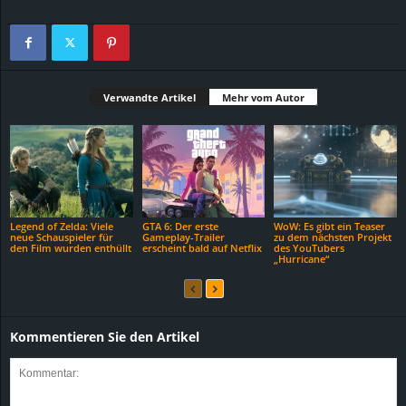
Verwandte Artikel
Mehr vom Autor
Legend of Zelda: Viele
GTA 6: Der erste
WoW: Es gibt ein Teaser
neue Schauspieler für
Gameplay-Trailer
zu dem nächsten Projekt
den Film wurden enthüllt
erscheint bald auf Netflix
des YouTubers
„Hurricane“
Kommentieren Sie den Artikel