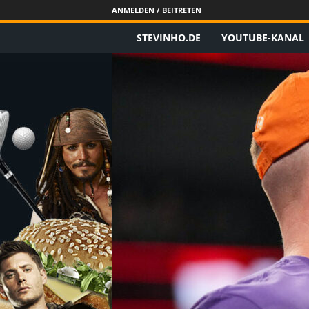
ANMELDEN / BEITRETEN
STEVINHO.DE
YOUTUBE-KANAL
S
t
e
v
i
n
h
o
.