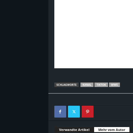
B
l
o
g
!
SCHLAGWORTE
KANAL
TIKTOK
WWE
Verwandte Artikel
Mehr vom Autor