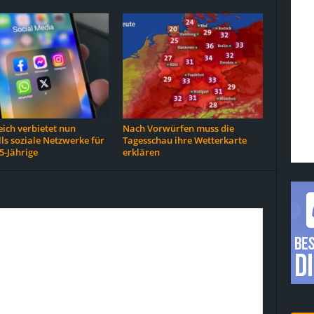
ich verbietet nun
Nach Vorwürfen muss die
ls soziale Netzwerke für
Tagesschau ihre Wetterkarte
5-Jährige
erklären