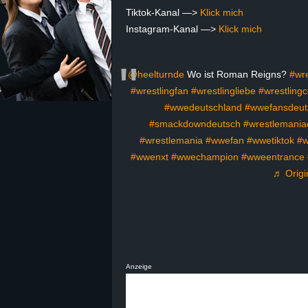
Tiktok-Kanal —>
Klick mich
z
Instagram-Kanal —>
Klick mich
e
@heelturnde
Wo ist Roman Reigns?
#wre
i
#wrestlingfan
#wrestlingliebe
#wrestling
#wwedeutschland
#wwefansdeut
c
#smackdowndeutsch
#wrestlemania
#wrestlemania
#wwefan
#wwetiktok
#w
h
#wwenxt
#wwechampion
#wweentrance
♬ Origi
n
e
t
e
Anzeige
r