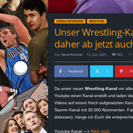
d
e
SOZIALE NETZWERKE
WRESTLING
–
Unser Wrestling-Ka
E
daher ab jetzt auc
i
Von
Steve Krömer
-
13. Juni 2025
805
n
Facebook
X
Pi
a
Da unser neuer
Wrestling-Kanal
vor all
u
Youtube einen Kanal erstellt und laden di
Videos auf einem frisch aufgesetzten Kan
s
Stamm-Kanal mit 30.000 Abonnenten. Falls
dalassen), hänge ich Euch die entsprech
g
e
Youtube-Kanal —>
Klick mich