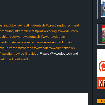
stlingtiktok
,
#wrestlingdeutsch
#wrestlingdeutschland
community
#kampfkunst
#profiwrestling
#wwedeutsch
schland
#wwenewsdeutsch
#wwerawdeutsch
deutsch
#wwe
#wrestling
#wweraw
#smackdown
weuniverse
#wwefans
#wweedit
#wwesmackdown
#wwefight
#wrestlingvideo
@wwe @wwedeutschland
nalton – HeelturnDE
Anz