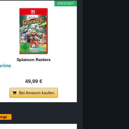
ANGEBOT
Splatoon Raiders
49,99 €
Bei Amazon kaufen
eige