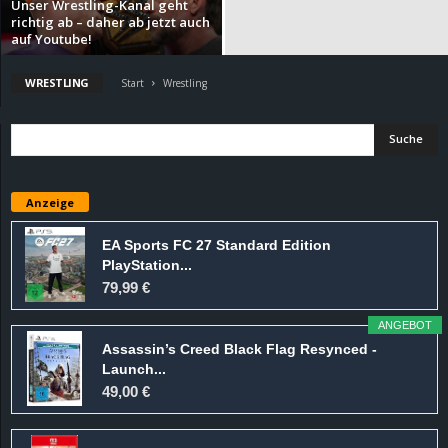
Unser Wrestling-Kanal geht
richtig ab – daher ab jetzt auch
d
auf Youtube!
e
WRESTLING
Start
Wrestling
–
E
Anzeige
i
EA Sports FC 27 Standard Edition
n
PlayStation...
79,99 €
a
ANGEBOT
u
Assassin’s Creed Black Flag Resynced -
Launch...
s
49,00 €
g