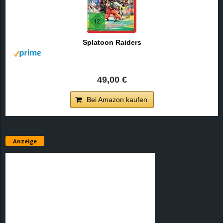
r
B
Splatoon Raiders
l
o
49,00 €
g
Bei Amazon kaufen
!
Anzeige