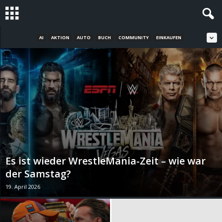
AI
AKTION
AUTO
BUCH
COMMUNITY
EINKAUFEN
S
t
e
v
i
n
Es ist wieder WrestleMania-Zeit – wie war
h
der Samstag?
19. April 2026
o
.