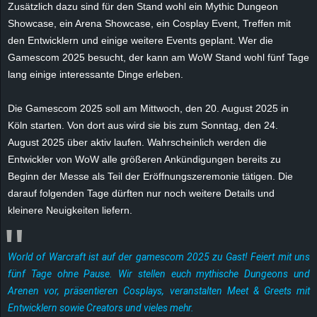
Zusätzlich dazu sind für den Stand wohl ein Mythic Dungeon
e
Showcase, ein Arena Showcase, ein Cosplay Event, Treffen mit
den Entwicklern und einige weitere Events geplant. Wer die
z
Gamescom 2025 besucht, der kann am WoW Stand wohl fünf Tage
lang einige interessante Dinge erleben.
e
i
Die Gamescom 2025 soll am Mittwoch, den 20. August 2025 in
Köln starten. Von dort aus wird sie bis zum Sonntag, den 24.
c
August 2025 über aktiv laufen. Wahrscheinlich werden die
Entwickler von WoW alle größeren Ankündigungen bereits zu
h
Beginn der Messe als Teil der Eröffnungszeremonie tätigen. Die
darauf folgenden Tage dürften nur noch weitere Details und
n
kleinere Neuigkeiten liefern.
e
World of Warcraft ist auf der gamescom 2025 zu Gast! Feiert mit uns
t
fünf Tage ohne Pause. Wir stellen euch mythische Dungeons und
Arenen vor, präsentieren Cosplays, veranstalten Meet & Greets mit
e
Entwicklern sowie Creators und vieles mehr.