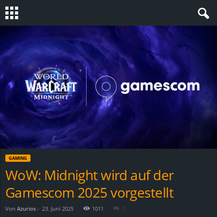
S
t
e
v
i
n
GAMING
h
WoW: Midnight wird auf der
Gamescom 2025 vorgestellt
o
.
Von
Azurios
-
23. Juni 2025
1011
0