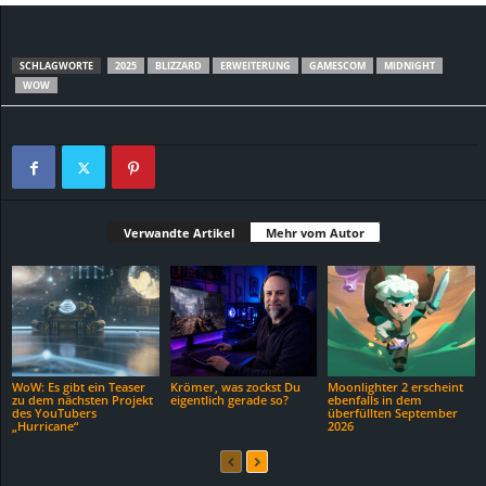
SCHLAGWORTE
2025
BLIZZARD
ERWEITERUNG
GAMESCOM
MIDNIGHT
WOW
Verwandte Artikel
Mehr vom Autor
WoW: Es gibt ein Teaser
Krömer, was zockst Du
Moonlighter 2 erscheint
zu dem nächsten Projekt
eigentlich gerade so?
ebenfalls in dem
des YouTubers
überfüllten September
„Hurricane“
2026