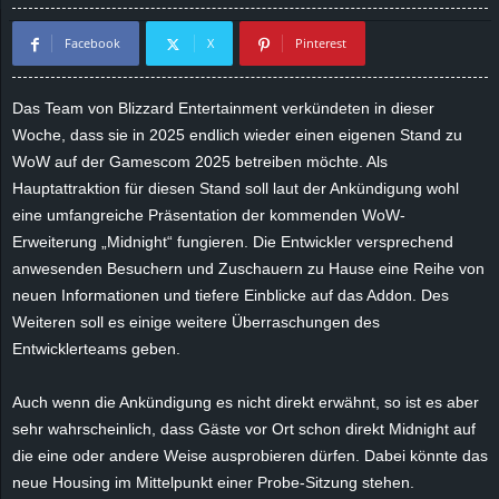
d
Facebook
X
Pinterest
e
Das Team von Blizzard Entertainment verkündeten in dieser
–
Woche, dass sie in 2025 endlich wieder einen eigenen Stand zu
WoW auf der Gamescom 2025 betreiben möchte. Als
E
Hauptattraktion für diesen Stand soll laut der Ankündigung wohl
eine umfangreiche Präsentation der kommenden WoW-
i
Erweiterung „Midnight“ fungieren. Die Entwickler versprechend
anwesenden Besuchern und Zuschauern zu Hause eine Reihe von
n
neuen Informationen und tiefere Einblicke auf das Addon. Des
Weiteren soll es einige weitere Überraschungen des
a
Entwicklerteams geben.
u
Auch wenn die Ankündigung es nicht direkt erwähnt, so ist es aber
s
sehr wahrscheinlich, dass Gäste vor Ort schon direkt Midnight auf
die eine oder andere Weise ausprobieren dürfen. Dabei könnte das
g
neue Housing im Mittelpunkt einer Probe-Sitzung stehen.