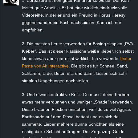
1. Zorpazorp ist nen guter Kanal für so Guide. Der Kerl
leistet gute Arbeit. + Er hat eine wirklich eindrucksvolle
Videoreihe, in der er und ein Freund in Horus Heresy
gegeneinander ein Buch nachspielen. Kann ich nur
empfehlen.
2. Die meisten Leute verwenden für Basing simplen „PVA-
Kleber“. Das ist dieser klassische weiße Kleber. Ich selbst
klebe sowas aber gar nicht wirklich. Ich verwende
Textur-
Paste von Ak Interactive
. Die gibt es für Schnee, Sand,
Schlamm, Erde, Beton etc. und damit lassen sich sehr
simplen Umgebungen nachstellen.
3. Und etwas kontruktive Kritik: Du musst deine Farben
etwas mehr verdünnen und weniger „Shade“ verwenden.
Diese braunen Flecken enstehen, weil du zu viel Aggrax
Earthshade auf dem Pinsel hattest und es sich da
sammelte. Lieber mehrere dünne Schichten als eine
richtig dicke Schicht auftragen. Der Zorpazorp Guide