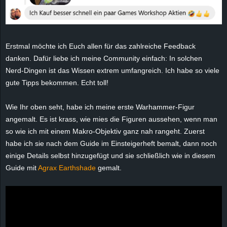
e
z
Erstmal möchte ich Euch allen für das zahlreiche Feedback
e
danken. Dafür liebe ich meine Community einfach: In solchen
Nerd-Dingen ist das Wissen extrem umfangreich. Ich habe so viele
i
gute Tipps bekommen. Echt toll!
c
Wie Ihr oben seht, habe ich meine erste Warhammer-Figur
angemalt. Es ist krass, wie mies die Figuren aussehen, wenn man
h
so wie ich mit einem Makro-Objektiv ganz nah rangeht. Zuerst
habe ich sie nach dem Guide im Einsteigerheft bemalt, dann noch
n
einige Details selbst hinzugefügt und sie schließlich wie in diesem
e
Guide mit
Agrax Earthshade
gemalt.
t
e