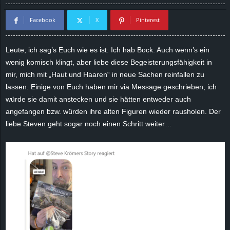
d
Facebook
X
Pinterest
e
Leute, ich sag’s Euch wie es ist: Ich hab Bock. Auch wenn’s ein
–
wenig komisch klingt, aber liebe diese Begeisterungsfähigkeit in
mir, mich mit „Haut und Haaren“ in neue Sachen reinfallen zu
E
lassen. Einige von Euch haben mir via Message geschrieben, ich
würde sie damit anstecken und sie hätten entweder auch
i
angefangen bzw. würden ihre alten Figuren wieder rausholen. Der
liebe Steven geht sogar noch einen Schritt weiter…
n
a
u
s
g