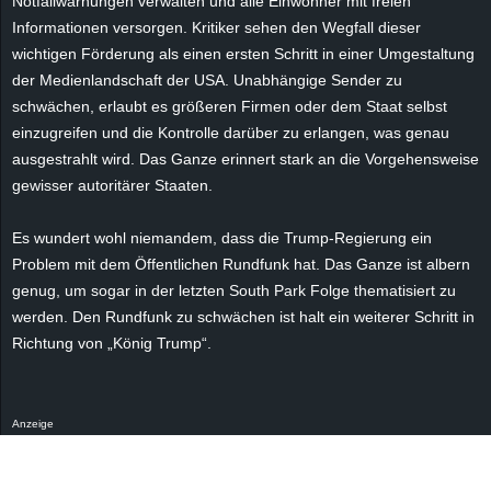
Notfallwarnungen verwalten und alle Einwohner mit freien
r
Informationen versorgen. Kritiker sehen den Wegfall dieser
wichtigen Förderung als einen ersten Schritt in einer Umgestaltung
B
der Medienlandschaft der USA. Unabhängige Sender zu
schwächen, erlaubt es größeren Firmen oder dem Staat selbst
l
einzugreifen und die Kontrolle darüber zu erlangen, was genau
o
ausgestrahlt wird. Das Ganze erinnert stark an die Vorgehensweise
gewisser autoritärer Staaten.
g
Es wundert wohl niemandem, dass die Trump-Regierung ein
!
Problem mit dem Öffentlichen Rundfunk hat. Das Ganze ist albern
genug, um sogar in der letzten South Park Folge thematisiert zu
werden. Den Rundfunk zu schwächen ist halt ein weiterer Schritt in
Richtung von „König Trump“.
Anzeige