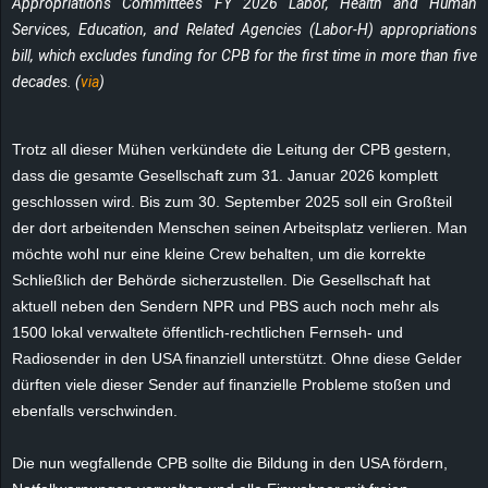
Appropriations Committee’s FY 2026 Labor, Health and Human
e
Services, Education, and Related Agencies (Labor-H) appropriations
bill, which excludes funding for CPB for the first time in more than five
z
decades. (
via
)
e
Trotz all dieser Mühen verkündete die Leitung der CPB gestern,
i
dass die gesamte Gesellschaft zum 31. Januar 2026 komplett
geschlossen wird. Bis zum 30. September 2025 soll ein Großteil
c
der dort arbeitenden Menschen seinen Arbeitsplatz verlieren. Man
möchte wohl nur eine kleine Crew behalten, um die korrekte
h
Schließlich der Behörde sicherzustellen. Die Gesellschaft hat
aktuell neben den Sendern NPR und PBS auch noch mehr als
n
1500 lokal verwaltete öffentlich-rechtlichen Fernseh- und
e
Radiosender in den USA finanziell unterstützt. Ohne diese Gelder
dürften viele dieser Sender auf finanzielle Probleme stoßen und
t
ebenfalls verschwinden.
e
Die nun wegfallende CPB sollte die Bildung in den USA fördern,