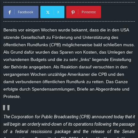
d
Facebook
X
Pinterest
e
Bereits vor einigen Wochen wurde bekannt, dass die in den USA
–
sitzende Gesellschaft zu Förderung und Unterstützung des
öffentlichen Rundfunks (
CPB
) möglicherweise bald schließen muss.
E
Als Grund dafür wurden das Sparen von Kosten, das Umlegen der
vorhandenen Budgets und die zu sehr „links“ liegende Einstellung
i
der Behörde angegeben. Als Reaktion darauf versuchten in den
vergangenen Wochen unzählige Amerikaner die CPB und den
n
damit verbundenen öffentlichen Rundfunk zu retten. Das Ganze
erfolgte durch Spendensammlungen, Briefe an Abgeordnete und
a
Proteste.
u
s
The Corporation for Public Broadcasting (CPB) announced today that it
will begin an orderly wind-down of its operations following the passage
g
of a federal rescissions package and the release of the Senate