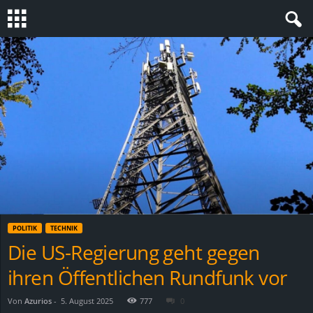
S
t
e
v
i
n
POLITIK
TECHNIK
h
Die US-Regierung geht gegen
ihren Öffentlichen Rundfunk vor
o
.
Von
Azurios
-
5. August 2025
777
0