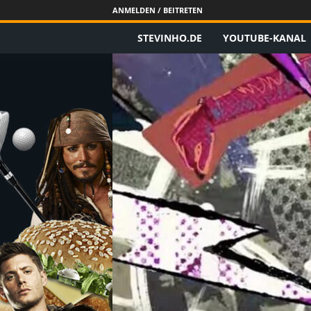
ANMELDEN / BEITRETEN
STEVINHO.DE
YOUTUBE-KANAL
S
t
e
v
i
n
h
o
.