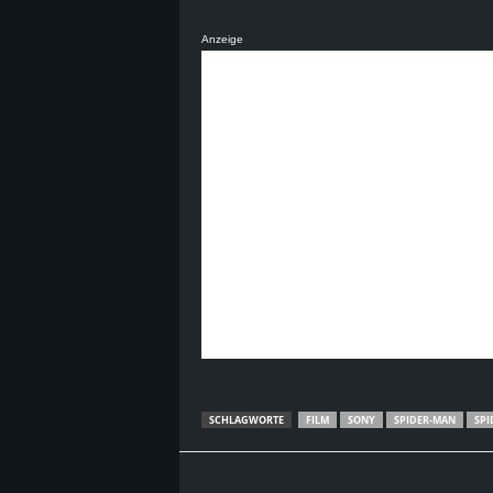
B
Anzeige
l
o
g
!
SCHLAGWORTE
FILM
SONY
SPIDER-MAN
SPI