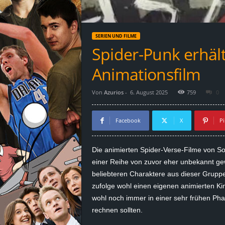
d
e
SERIEN UND FILME
–
Spider-Punk erhäl
E
Animationsfilm
i
Von
Azurios
-
6. August 2025
759
0
n
Facebook
X
Pi
a
Die animierten Spider-Verse-Filme von So
u
einer Reihe von zuvor eher unbekannt ge
beliebteren Charaktere aus dieser Gruppe
s
zufolge wohl einen eigenen animierten Kino
wohl noch immer in einer sehr frühen Pha
g
rechnen sollten.
e