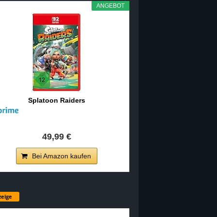
ANGEBOT
Splatoon Raiders
49,99 €
Bei Amazon kaufen
eige