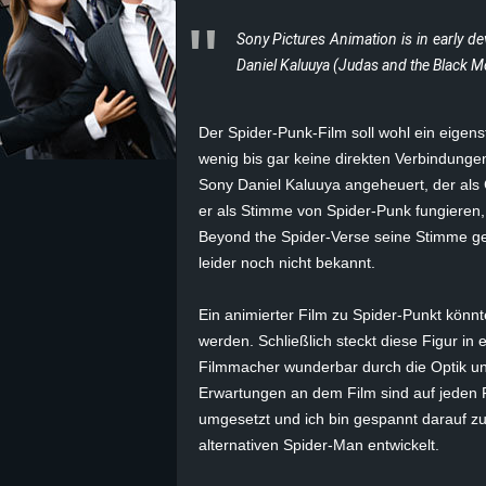
Sony Pictures Animation is in early 
z
Daniel Kaluuya (Judas and the Black Me
e
Der Spider-Punk-Film soll wohl ein eigens
i
wenig bis gar keine direkten Verbindunge
c
Sony Daniel Kaluuya angeheuert, der als 
er als Stimme von Spider-Punk fungieren, 
h
Beyond the Spider-Verse seine Stimme gel
leider noch nicht bekannt.
n
Ein animierter Film zu Spider-Punkt könnte
e
werden. Schließlich steckt diese Figur in
Filmmacher wunderbar durch die Optik und
t
Erwartungen an dem Film sind auf jeden F
umgesetzt und ich bin gespannt darauf zu
e
alternativen Spider-Man entwickelt.
r