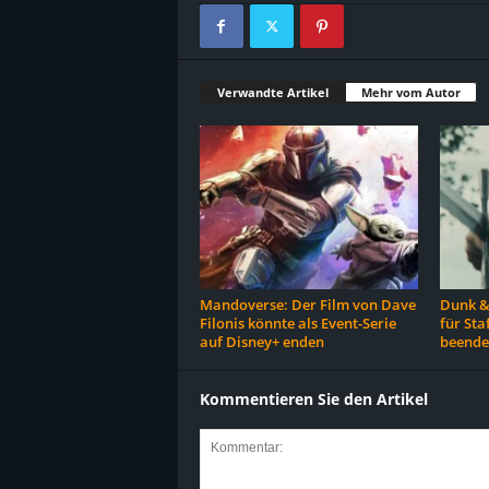
Verwandte Artikel
Mehr vom Autor
Mandoverse: Der Film von Dave
Dunk &
Filonis könnte als Event-Serie
für Sta
auf Disney+ enden
beende
Kommentieren Sie den Artikel