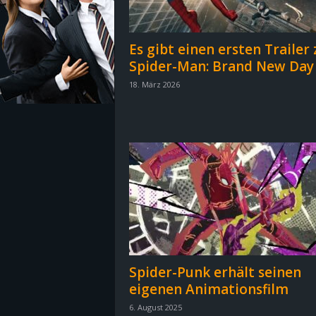
z
Es gibt einen ersten Trailer 
e
Spider-Man: Brand New Day
18. März 2026
i
c
h
n
e
t
Spider-Punk erhält seinen
e
eigenen Animationsfilm
r
6. August 2025