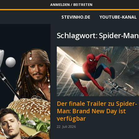
ANMELDEN / BEITRETEN
STEVINHO.DE
YOUTUBE-KANAL
S
t
Schlagwort: Spider-Man
e
v
i
n
h
Der finale Trailer zu Spider-
Man: Brand New Day ist
o
verfügbar
.
22. Juli 2026