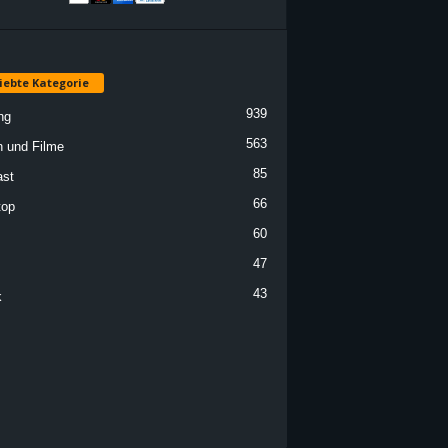
iebte Kategorie
939
ng
563
n und Filme
85
st
66
top
60
47
43
k