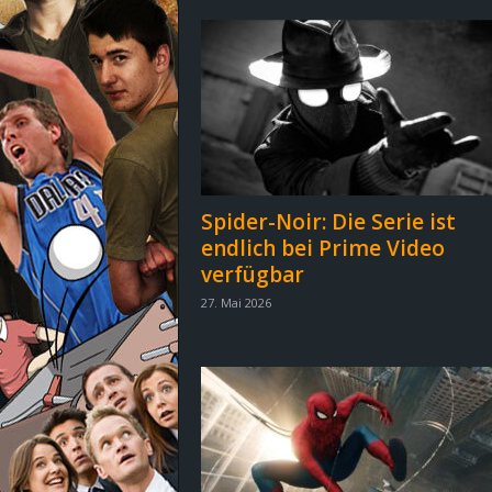
d
e
–
E
i
Spider-Noir: Die Serie ist
endlich bei Prime Video
n
verfügbar
a
27. Mai 2026
u
s
g
e