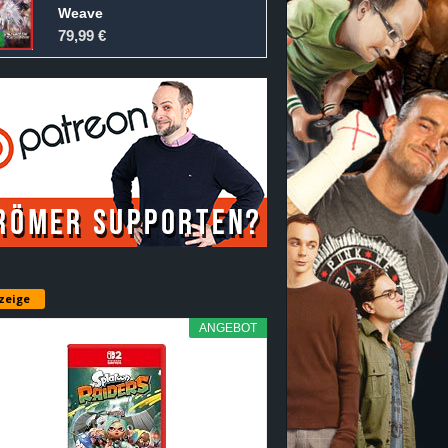
Weave
79,99 €
zeige
ANGEBOT