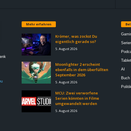
Mehr erfahren
Bel
Gami
Krömer, was zockst Du
eigentlich gerade so?
Serie
5. August 2026
Podca
Denk
Table
Moonlighter 2 erscheint
ebenfalls in dem überfüllten
AI
September 2026
Buch
eu
5. August 2026
Politi
MCU: Zwei verworfene
Serien könnten in Filme
umgewandelt werden
5. August 2026