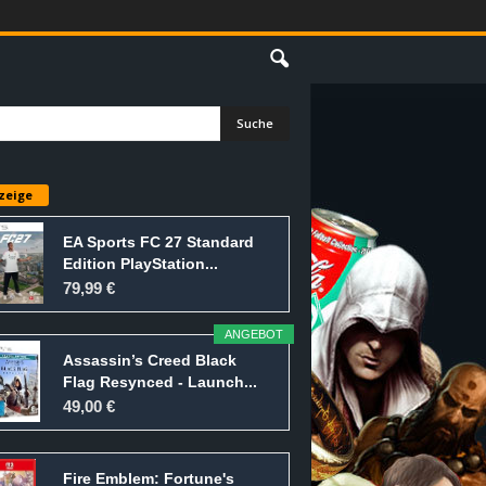
E
zeige
EA Sports FC 27 Standard
Edition PlayStation...
79,99 €
ANGEBOT
Assassin’s Creed Black
Flag Resynced - Launch...
49,00 €
Fire Emblem: Fortune's