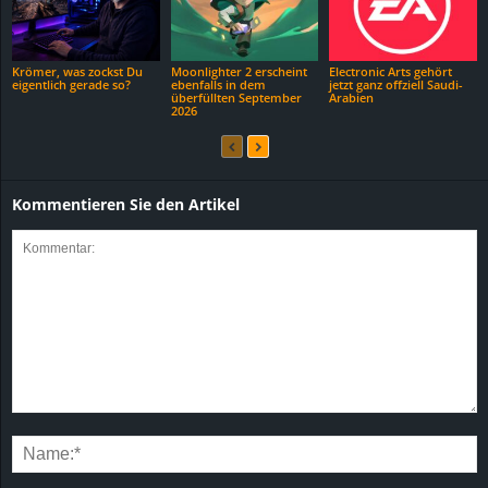
Krömer, was zockst Du
Moonlighter 2 erscheint
Electronic Arts gehört
eigentlich gerade so?
ebenfalls in dem
jetzt ganz offziell Saudi-
überfüllten September
Arabien
2026
Kommentieren Sie den Artikel