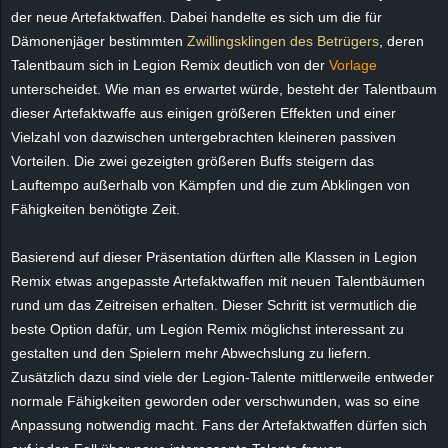
der neue Artefaktwaffen. Dabei handelte es sich um die für
e
Dämonenjäger bestimmten
Zwillingsklingen des Betrügers
, deren
z
Talentbaum sich in Legion Remix deutlich von der
Vorlage
unterscheidet. Wie man es erwartet würde, besteht der Talentbaum
e
dieser Artefaktwaffe aus einigen größeren Effekten und einer
Vielzahl von dazwischen untergebrachten kleineren passiven
i
Vorteilen. Die zwei gezeigten größeren Buffs steigern das
Lauftempo außerhalb von Kämpfen und die zum Abklingen von
c
Fähigkeiten benötigte Zeit.
h
Basierend auf dieser Präsentation dürften alle Klassen in Legion
Remix etwas angepasste Artefaktwaffen mit neuen Talentbäumen
n
rund um das Zeitreisen erhalten. Dieser Schritt ist vermutlich die
e
beste Option dafür, um Legion Remix möglichst interessant zu
gestalten und den Spielern mehr Abwechslung zu liefern.
t
Zusätzlich dazu sind viele der Legion-Talente mittlerweile entweder
normale Fähigkeiten geworden oder verschwunden, was so eine
e
Anpassung notwendig macht. Fans der Artefaktwaffen dürfen sich