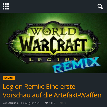
S
t
e
v
i
n
GAMING
h
Legion Remix: Eine erste
Vorschau auf die Artefakt-Waffen
o
.
Von
Azurios
-
13. August 2025
1146
0