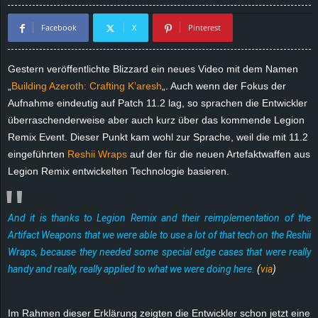
d
Facebook
X
Pinterest
e
Gestern veröffentlichte Blizzard ein neues Video mit dem Namen
–
„
Building Azeroth: Crafting K’aresh
„. Auch wenn der Fokus der
Aufnahme eindeutig auf Patch 11.2 lag, so sprachen die Entwickler
E
überraschenderweise aber auch kurz über das kommende Legion
Remix Event. Dieser Punkt kam wohl zur Sprache, weil die mit 11.2
i
eingeführten
Reshii Wraps
auf der für die neuen Artefaktwaffen aus
Legion Remix entwickelten Technologie basieren.
n
a
And it is thanks to Legion Remix and their reimplementation of the
Artifact Weapons that we were able to use a lot of that tech on the Reshii
u
Wraps, because they needed some special edge cases that were really
s
handy and really, really applied to what we were doing here.
(
via
)
g
Im Rahmen dieser Erklärung zeigten die Entwickler schon jetzt eine