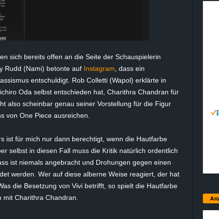
 sich bereits offen an die Seite der Schauspielerin
ly
Rudd
(
Nami
) betonte auf
Instagram
, dass ein
assismus entschuldigt. Rob
Colletti
(
Wapol
) erklärte in
iichiro
Oda
selbst entschieden hat,
Charithra
Chandran für
t also scheinbar genau seiner Vorstellung für die Figur
ns von One Piece ausreichen.
rs ist für mich nur dann berechtigt, wenn die Hautfarbe
er selbst in diesen Fall muss die Kritik natürlich ordentlich
Hass ist niemals angebracht und Drohungen gegen einen
ndet werden. Wer auf diese alberne Weise reagiert, der hat
. Was die Besetzung von
Vivi
betrifft, so spielt die Hautfarbe
n mit
Charithra
Chandran.
Anz