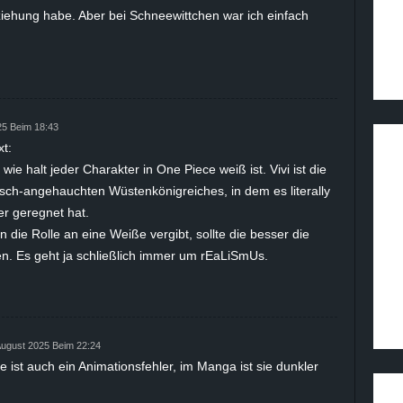
ziehung habe. Aber bei Schneewittchen war ich einfach
25 Beim 18:43
t:
 wie halt jeder Charakter in One Piece weiß ist. Vivi ist die
isch-angehauchten Wüstenkönigreiches, in dem es literally
er geregnet hat.
 die Rolle an eine Weiße vergibt, sollte die besser die
n. Es geht ja schließlich immer um rEaLiSmUs.
August 2025 Beim 22:24
 ist auch ein Animationsfehler, im Manga ist sie dunkler