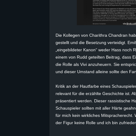
B
l
Die Kollegen von
Charithra
Chandran haben
o
gestellt und die Besetzung verteidigt. Emi
g
„eingebildeter Kanon“ weder Hass noch R
einem von
Rudd
geteilten Beitrag, dass E
!
die Rolle als
Vivi
anzuheuern. Sie entsprich
und dieser Umstand alleine sollte den Fa
Kritik an der Hautfarbe eines Schauspiele
relevant für die erzählte Geschichte ist. Ab
präsentiert werden. Dieser rassistische 
Schauspieler sollten mit aller Härte geah
für mich kein wirkliches Mitspracherecht
der Figur keine Rolle und ich bin zufriede