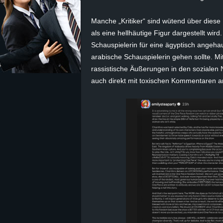
z
Manche „Kritiker“ sind wütend über diese
als eine hellhäutige Figur dargestellt wir
e
Schauspielerin für eine ägyptisch angehau
arabische Schauspielerin gehen sollte. M
i
rassistische Äußerungen in den sozialen N
auch direkt mit toxischen Kommentaren a
c
h
n
e
t
e
r