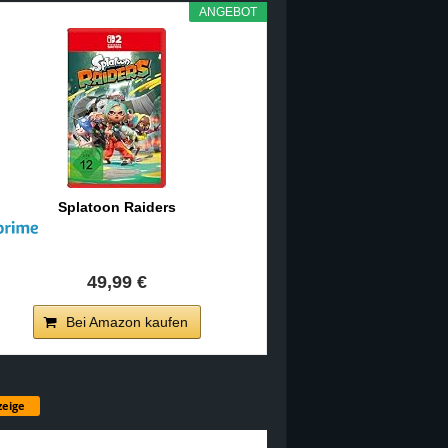
ANGEBOT
Splatoon Raiders
49,99 €
Bei Amazon kaufen
eige