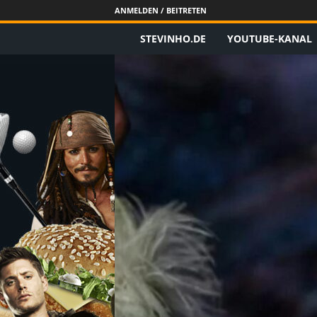
ANMELDEN / BEITRETEN
STEVINHO.DE
YOUTUBE-KANAL
S
t
e
v
i
n
h
o
.