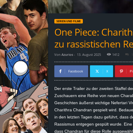
d
e
SERIEN UND FILME
–
One Piece: Charith
E
zu rassistischen R
i
Von
Azurios
-
13. August 2025
1412
1
n
Facebook
X
Pi
a
Der erste Trailer zu der zweiten Staffel 
u
Zuschauern eine Reihe von neuen Charakt
Geschichten äußerst wichtige Nefertari
Vi
s
Charithra
Chandran gespielt wird. Bedauer
in den letzten Tagen dazu geführt, dass d
g
Rassismus entgegen gespült wurde. Eine z
e
dass Chandran für diese Rolle ausgewähl