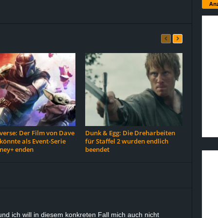
Anz
erse: Der Film von Dave
Dunk & Egg: Die Dreharbeiten
 könnte als Event-Serie
für Staffel 2 wurden endlich
sney+ enden
beendet
d ich will in diesem konkreten Fall mich auch nicht