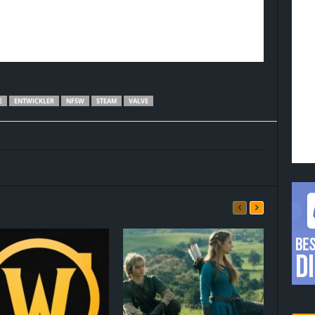
E
ENTWICKLER
NFSW
STEAM
VALVE