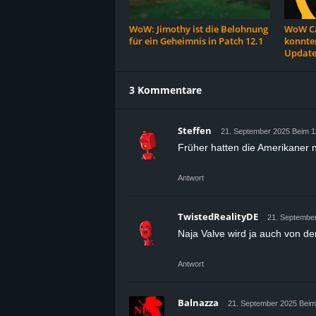
WoW: Jimothy ist die Belohnung
WoW Ca
für ein Geheimnis in Patch 12.1
konnten
Update
3 Kommentare
Steffen
21. September 2025 Beim 1
Früher hatten die Amerikaner n
Antwort
TwistedRealityDE
21. September
Naja Valve wird ja auch von d
Antwort
Balnazza
21. September 2025 Beim