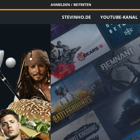
ANMELDEN / BEITRETEN
STEVINHO.DE
YOUTUBE-KANAL
S
t
e
v
i
n
h
o
.