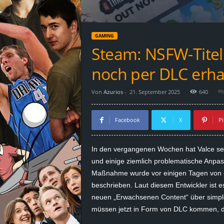
d
e
GAMING
–
Steam: NSFW-Titel
E
noch per DLC erha
i
Von
Azurios
-
21. September 2025
640
n
Facebook
X
Pi
a
In den vergangenen Wochen hat
Valce
sei
u
und einige ziemlich problematische Anpa
Maßnahme wurde vor einigen Tagen von e
s
beschrieben. Laut diesem Entwickler ist 
neuen „Erwachsenen Content“ über simple
g
müssen jetzt in Form von DLC kommen, de
e