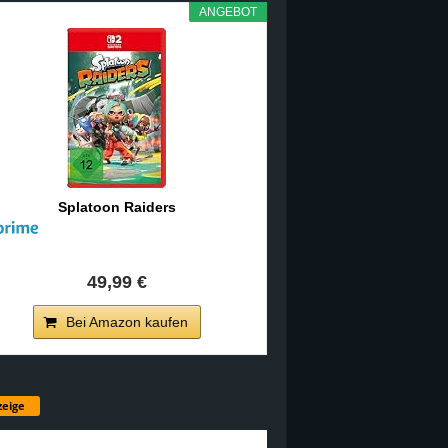
ANGEBOT
Splatoon Raiders
49,99 €
Bei Amazon kaufen
eige