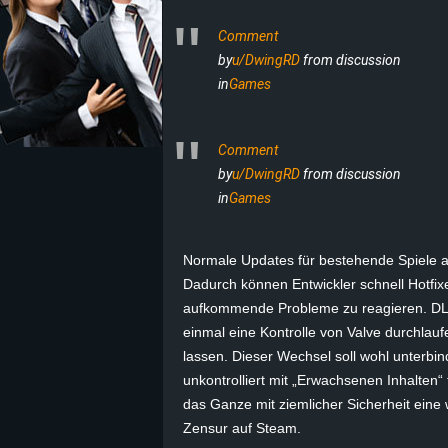
Comment
z
by
u/DwingRD
from discussion
e
in
Games
i
Comment
c
by
u/DwingRD
from discussion
in
Games
h
n
Normale Updates für bestehende Spiele au
Dadurch können Entwickler schnell Hotfi
e
aufkommende Probleme zu reagieren.
DL
einmal eine Kontrolle von
Valve
durchlaufe
t
lassen. Dieser Wechsel soll wohl unterbi
unkontrolliert mit „Erwachsenen Inhalten“
e
das Ganze mit ziemlicher Sicherheit eine 
Zensur auf Steam.
r