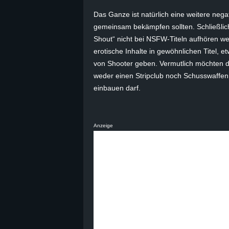
Das Ganze ist natürlich eine weitere nega
B
gemeinsam bekämpfen sollten. Schließli
l
Shout
“ nicht bei
NSFW-Titeln
aufhören wer
erotische Inhalte in gewöhnlichen Titel, et
o
von Shooter geben. Vermutlich möchten die
weder einen Stripclub noch Schusswaffen 
g
einbauen darf.
!
Anzeige