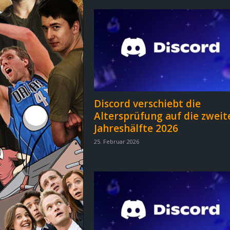
d
e
–
E
i
Discord verschiebt die
Altersprüfung auf die zweit
n
Jahreshälfte 2026
a
25. Februar 2026
u
s
g
e