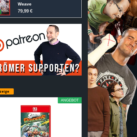
Weave
79,99 €
zeige
ANGEBOT