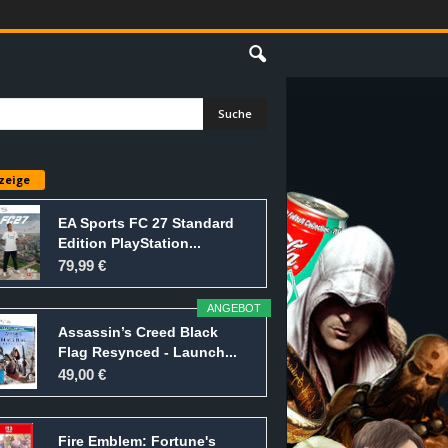
E
zeige
EA Sports FC 27 Standard
Edition PlayStation...
79,99 €
ANGEBOT
Assassin’s Creed Black
Flag Resynced - Launch...
49,00 €
Fire Emblem: Fortune's