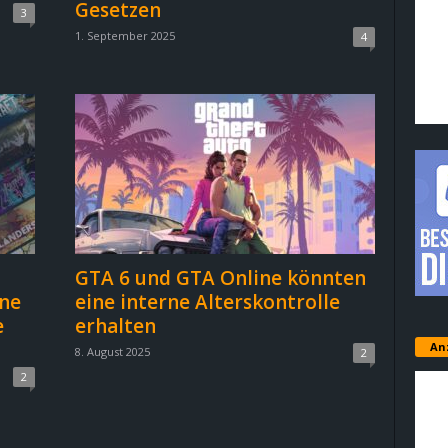
Gesetzen
3
1. September 2025
4
GTA 6 und GTA Online könnten
ine
eine interne Alterskontrolle
e
erhalten
An
8. August 2025
2
2