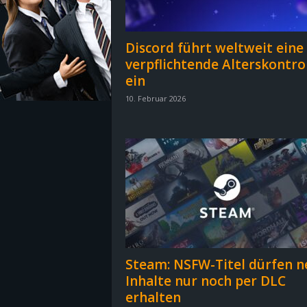
z
Discord führt weltweit eine
e
verpflichtende Alterskontro
ein
i
10. Februar 2026
c
h
n
e
t
Steam: NSFW-Titel dürfen n
e
Inhalte nur noch per DLC
erhalten
r