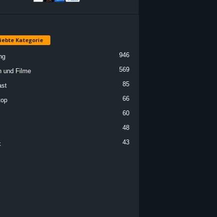
iebte Kategorie
946
ng
569
n und Filme
85
st
66
top
60
48
43
k