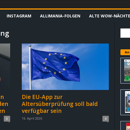
INSTAGRAM
ALLIMANIA-FOLGEN
ALTE WOW-NÄCHT
ung
An
en
Die EU-App zur
den
Altersüberprüfung soll bald
en
verfügbar sein
16. April 2026
0
4