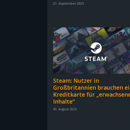
21. September 2025
B
l
o
g
!
Steam: Nutzer in
Großbritannien brauchen e
Kreditkarte für „erwachsen
Inhalte“
30. August 2025