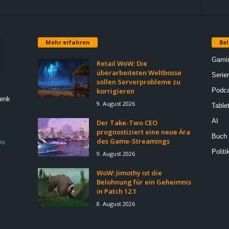
Mehr erfahren
Bel
Gami
Retail WoW: Die
überarbeiteten Weltbosse
Serie
sollen Serverprobleme zu
korrigieren
Podca
Denk
9. August 2026
Table
AI
Der Take-Two CEO
prognostiziert eine neue Ära
Buch
des Game-Streamings
eu
Politi
9. August 2026
WoW: Jimothy ist die
Belohnung für ein Geheimnis
in Patch 12.1
8. August 2026