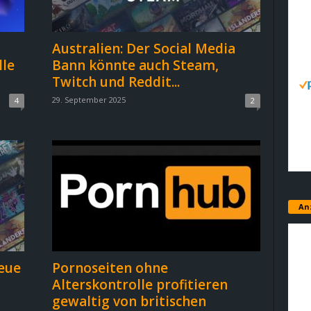
Australien: Der Social Media
lle
Bann könnte auch Steam,
Twitch und Reddit...
29. September 2025
4
2
An
eue
Pornoseiten ohne
Alterskontrolle profitieren
gewaltig von britischen