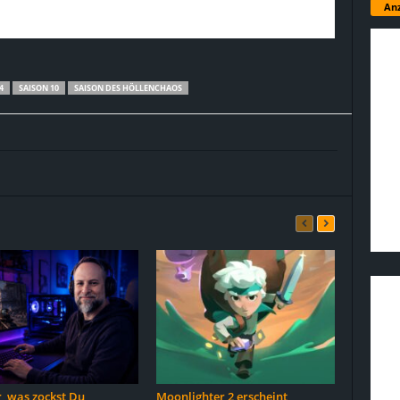
Anz
4
SAISON 10
SAISON DES HÖLLENCHAOS
, was zockst Du
Moonlighter 2 erscheint