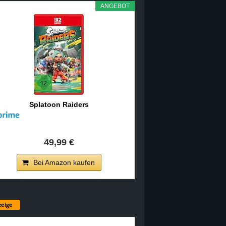
ANGEBOT
Splatoon Raiders
49,99 €
Bei Amazon kaufen
eige