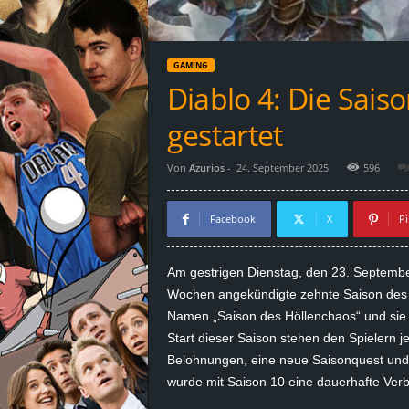
d
e
GAMING
–
Diablo 4: Die Sai
E
gestartet
i
Von
Azurios
-
24. September 2025
596
n
Facebook
X
Pi
a
Am gestrigen Dienstag, den 23. Septembe
u
Wochen angekündigte zehnte Saison des S
Namen „Saison des Höllenchaos“ und sie d
s
Start dieser Saison stehen den Spielern je
Belohnungen, eine neue
Saisonquest
und 
g
wurde mit Saison 10 eine dauerhafte Ver
e