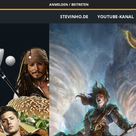
ANMELDEN / BEITRETEN
STEVINHO.DE
YOUTUBE-KANAL
S
t
e
v
i
n
h
o
.