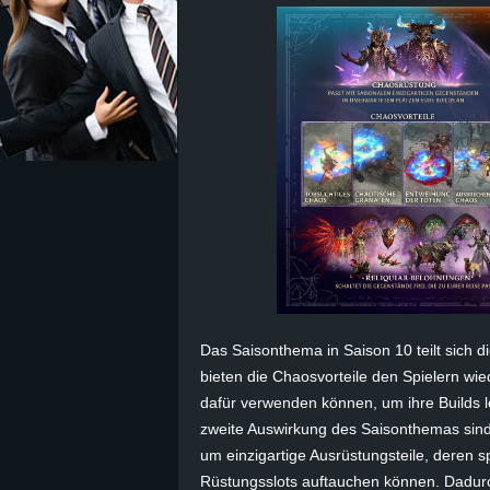
z
e
i
c
h
n
e
Das Saisonthema in Saison 10 teilt sich d
bieten die Chaosvorteile den Spielern wie
t
dafür verwenden können, um ihre
Builds
l
e
zweite Auswirkung des Saisonthemas sind
um einzigartige Ausrüstungsteile, deren spe
r
Rüstungsslots auftauchen können. Dadur