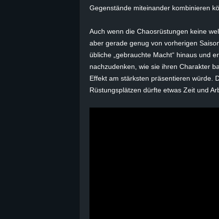
Gegenstände miteinander kombinieren k
B
Auch wenn die Chaosrüstungen keine wel
l
aber gerade genug von vorherigen Saisons
übliche „gebrauchte Macht“ hinaus und erl
o
nachzudenken, wie sie ihren Charakter ba
Effekt am stärksten präsentieren würde. 
g
Rüstungsplätzen dürfte etwas Zeit und Arb
!