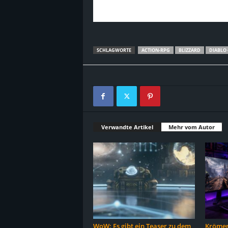
SCHLAGWORTE
ACTION-RPG
BLIZZARD
DIABLO 
Verwandte Artikel
Mehr vom Autor
WoW: Es gibt ein Teaser zu dem
Krömer