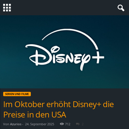
S
t
e
v
i
n
SERIEN UND FILME
h
Im Oktober erhöht Disney+ die
Preise in den USA
o
.
Von
Azurios
-
24. September 2025
712
2