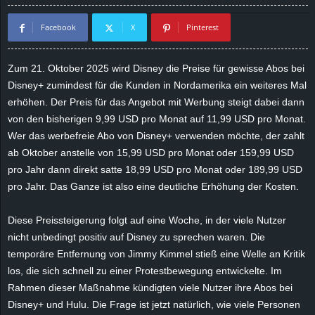
d
Facebook
X
Pinterest
e
Zum 21. Oktober 2025 wird Disney die Preise für gewisse Abos bei
–
Disney+ zumindest für die Kunden in Nordamerika ein weiteres Mal
erhöhen. Der Preis für das Angebot mit Werbung steigt dabei dann
E
von den bisherigen 9,99 USD pro Monat auf 11,99 USD pro Monat.
Wer das werbefreie Abo von Disney+ verwenden möchte, der zahlt
i
ab Oktober anstelle von 15,99 USD pro Monat oder 159,99 USD
pro Jahr dann direkt satte 18,99 USD pro Monat oder 189,99 USD
n
pro Jahr. Das Ganze ist also eine deutliche Erhöhung der Kosten.
a
Diese Preissteigerung folgt auf eine Woche, in der viele Nutzer
u
nicht unbedingt positiv auf Disney zu sprechen waren. Die
temporäre Entfernung von Jimmy Kimmel stieß eine Welle an Kritik
s
los, die sich schnell zu einer Protestbewegung entwickelte. Im
Rahmen dieser Maßnahme kündigten viele Nutzer ihre Abos bei
g
Disney+ und Hulu. Die Frage ist jetzt natürlich, wie viele Personen