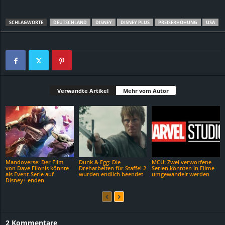
SCHLAGWORTE
DEUTSCHLAND
DISNEY
DISNEY PLUS
PREISERHÖHUNG
USA
Verwandte Artikel
Mehr vom Autor
Mandoverse: Der Film
Dunk & Egg: Die
MCU: Zwei verworfene
von Dave Filonis könnte
Dreharbeiten für Staffel 2
Serien könnten in Filme
als Event-Serie auf
wurden endlich beendet
umgewandelt werden
Disney+ enden
2 Kommentare