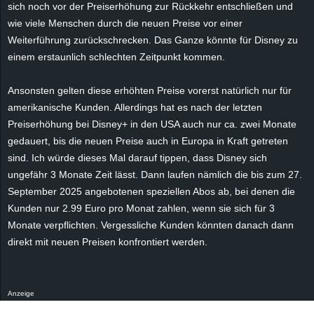
sich noch vor der Preiserhöhung zur Rückkehr entschließen und
e
wie viele Menschen durch die neuen Preise vor einer
Weiterführung zurückschrecken. Das Ganze könnte für Disney zu
z
einem erstaunlich schlechten Zeitpunkt kommen.
e
Ansonsten gelten diese erhöhten Preise vorerst natürlich nur für
i
amerikanische Kunden. Allerdings hat es nach der letzten
Preiserhöhung bei Disney+ in den USA auch nur ca. zwei Monate
c
gedauert, bis die neuen Preise auch in Europa in Kraft getreten
sind. Ich würde dieses Mal darauf tippen, dass Disney sich
h
ungefähr 3 Monate Zeit lässt. Dann laufen nämlich die bis zum 27.
September 2025 angebotenen speziellen Abos ab, bei denen die
n
Kunden nur 2.99 Euro pro Monat zahlen, wenn sie sich für 3
Monate verpflichten. Vergessliche Kunden könnten danach dann
e
direkt mit neuen Preisen konfrontiert werden.
t
e
Anzeige