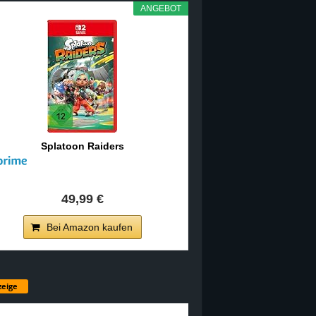
ANGEBOT
Splatoon Raiders
49,99 €
Bei Amazon kaufen
eige