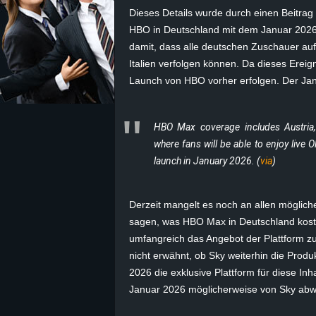
Dieses Details wurde durch einen Beitrag
z
HBO in Deutschland mit dem Januar 2026 a
damit, dass alle deutschen Zuschauer au
e
Italien verfolgen können. Da dieses Ereig
Launch von HBO vorher erfolgen. Der Jan
i
c
HBO Max coverage includes Austria, 
where fans will be able to enjoy live O
h
launch in January 2026. (
via
)
n
Derzeit mangelt es noch an allen möglic
e
sagen, was HBO Max in Deutschland koste
umfangreich das Angebot der Plattform zu
t
nicht erwähnt, ob Sky weiterhin die Pro
2026 die exklusive Plattform für diese I
e
Januar 2026 möglicherweise von Sky abw
r