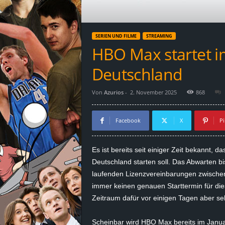
d
e
SERIEN UND FILME
STREAMING
–
HBO Max startet i
E
Deutschland
i
Von
Azurios
-
2. November 2025
868
n
Facebook
X
Pi
a
Es ist bereits seit einiger Zeit bekannt,
u
Deutschland starten soll. Das Abwarten bi
laufenden Lizenzvereinbarungen zwische
s
immer keinen genauen Starttermin für die
Zeitraum dafür vor einigen Tagen aber seh
g
e
Scheinbar wird HBO Max bereits im Janua