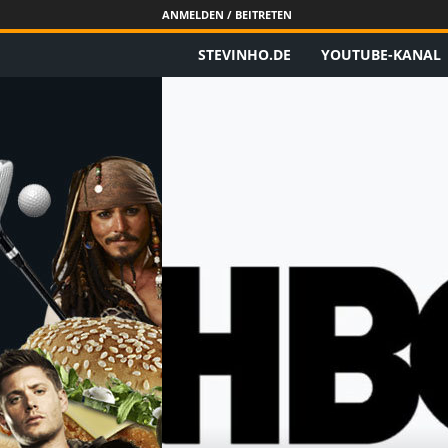
ANMELDEN / BEITRETEN
STEVINHO.DE
YOUTUBE-KANAL
S
t
e
v
i
n
h
o
.