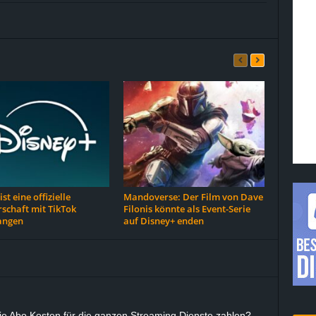
st eine offizielle
Mandoverse: Der Film von Dave
schaft mit TikTok
Filonis könnte als Event-Serie
angen
auf Disney+ enden
die Abo Kosten für die ganzen Streaming Dienste zahlen?