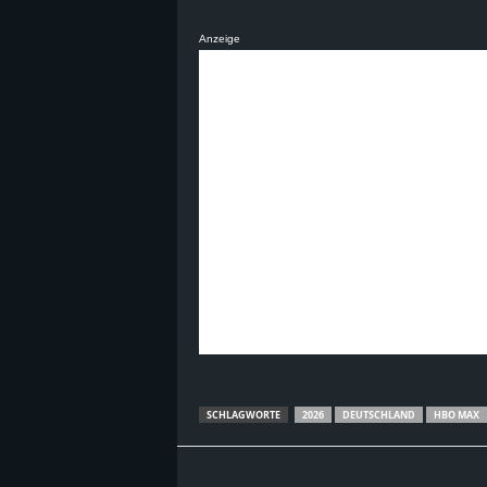
B
Anzeige
l
o
g
!
SCHLAGWORTE
2026
DEUTSCHLAND
HBO MAX