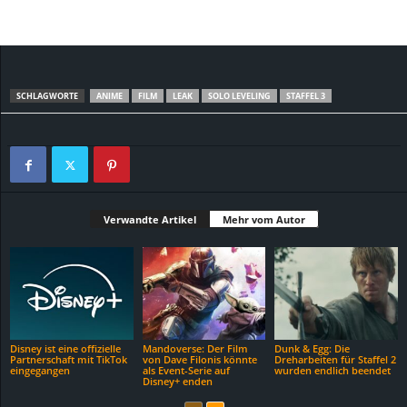
SCHLAGWORTE
ANIME
FILM
LEAK
SOLO LEVELING
STAFFEL 3
Verwandte Artikel
Mehr vom Autor
Disney ist eine offizielle
Mandoverse: Der Film
Dunk & Egg: Die
Partnerschaft mit TikTok
von Dave Filonis könnte
Dreharbeiten für Staffel 2
eingegangen
als Event-Serie auf
wurden endlich beendet
Disney+ enden