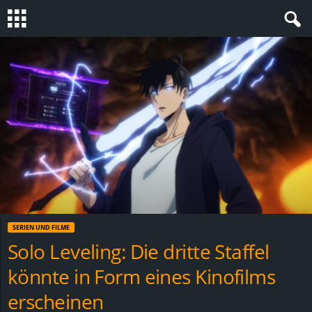
S
t
e
v
i
n
SERIEN UND FILME
h
Solo Leveling: Die dritte Staffel
könnte in Form eines Kinofilms
o
erscheinen
.