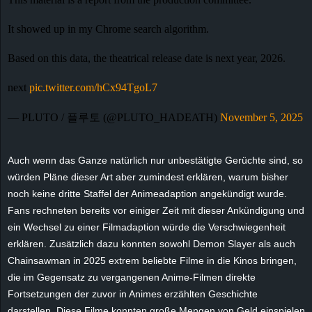
e
It showed up in my Chrome search algorithm.
z
Based on this data, the theatrical release date is next year, 2026.
e
next
pic.twitter.com/hCx94TgoL7
i
— PLUTO / 플루토 (@PLUTO_HADEATH)
November 5, 2025
c
Auch wenn das Ganze natürlich nur unbestätigte Gerüchte sind, so
h
würden Pläne dieser Art aber zumindest erklären, warum bisher
noch keine dritte Staffel der
Animeadaption
angekündigt wurde.
n
Fans rechneten bereits vor einiger Zeit mit dieser Ankündigung und
ein Wechsel zu einer Filmadaption würde die Verschwiegenheit
e
erklären. Zusätzlich dazu konnten sowohl
Demon
Slayer
als auch
t
Chainsawman
in 2025 extrem beliebte Filme in die Kinos bringen,
die im Gegensatz zu vergangenen Anime-Filmen direkte
e
Fortsetzungen der zuvor in Animes erzählten Geschichte
darstellen. Diese Filme konnten große Mengen von Geld einspielen