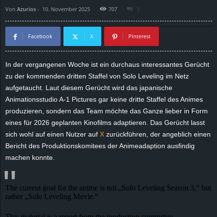
Von
Azurios
-
10. November 2025
707
3
d
e
Facebook
X
Pinterest
–
In der vergangenen Woche ist ein durchaus interessantes Gerücht
zu der kommenden dritten Staffel von Solo Leveling im Netz
E
aufgetaucht. Laut diesem Gerücht wird das japanische
i
Animationsstudio A-1 Pictures gar keine dritte Staffel des Animes
produzieren, sondern das Team möchte das Ganze lieber in Form
n
eines für 2026 geplanten Kinofilms adaptieren. Das Gerücht lasst
sich wohl auf einen Nutzer auf
X
zurückführen, der angeblich einen
a
Bericht des Produktionskomitees der Animeadaption ausfindig
machen konnte.
u
s
The current goal for the anime is not „Solo Leveling Season 3,“ but
rather „Solo Leveling Movie.“
g
This material is a report from the production committee.