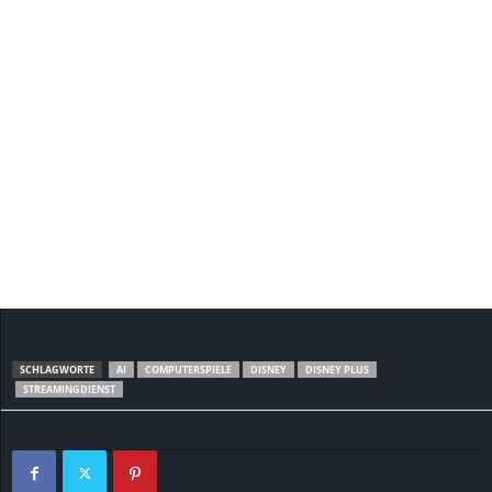
SCHLAGWORTE
AI
COMPUTERSPIELE
DISNEY
DISNEY PLUS
STREAMINGDIENST