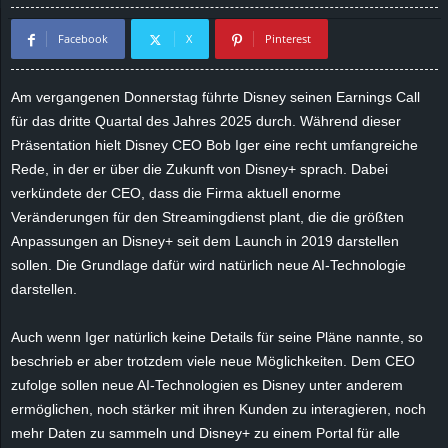
d
Facebook
X
Pinterest
e
Am vergangenen Donnerstag führte Disney seinen Earnings Call
–
für das dritte Quartal des Jahres 2025 durch. Während dieser
Präsentation hielt Disney CEO Bob Iger eine recht umfangreiche
E
Rede, in der er über die Zukunft von Disney+ sprach. Dabei
verkündete der CEO, dass die Firma aktuell enorme
i
Veränderungen für den Streamingdienst plant, die die größten
Anpassungen an Disney+ seit dem Launch in 2019 darstellen
n
sollen. Die Grundlage dafür wird natürlich neue AI-Technologie
darstellen.
a
u
Auch wenn
Iger
natürlich keine Details für seine Pläne nannte, so
beschrieb er aber trotzdem viele neue Möglichkeiten. Dem CEO
s
zufolge sollen neue AI-Technologien es Disney unter anderem
ermöglichen, noch stärker mit ihren Kunden zu interagieren, noch
g
mehr Daten zu sammeln und Disney+ zu einem Portal für alle