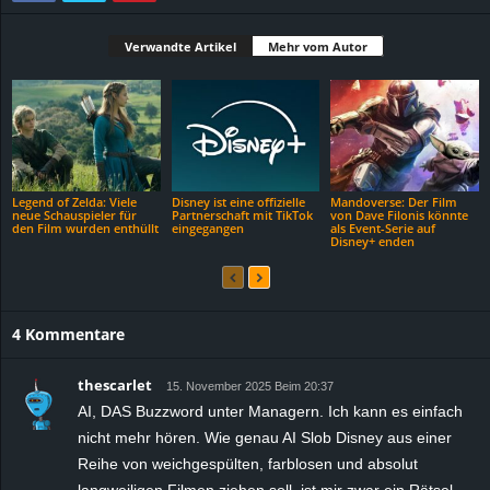
Verwandte Artikel
Mehr vom Autor
Legend of Zelda: Viele
Disney ist eine offizielle
Mandoverse: Der Film
neue Schauspieler für
Partnerschaft mit TikTok
von Dave Filonis könnte
den Film wurden enthüllt
eingegangen
als Event-Serie auf
Disney+ enden
4 Kommentare
thescarlet
15. November 2025 Beim 20:37
AI, DAS Buzzword unter Managern. Ich kann es einfach
nicht mehr hören. Wie genau AI Slob Disney aus einer
Reihe von weichgespülten, farblosen und absolut
langweiligen Filmen ziehen soll, ist mir zwar ein Rätsel,