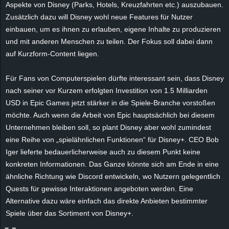
Aspekte von Disney (Parks, Hotels, Kreuzfahrten etc.) auszubauen.
e
Zusätzlich dazu will Disney wohl neue Features für Nutzer
einbauen, um es ihnen zu erlauben, eigene Inhalte zu produzieren
z
und mit anderen Menschen zu teilen. Der Fokus soll dabei dann
auf Kurzform-Content liegen.
e
i
Für Fans von Computerspielen dürfte interessant sein, dass Disney
nach seiner vor Kurzem erfolgten Investition von
1.5
Milliarden
c
USD in Epic Games jetzt stärker in die Spiele-Branche vorstoßen
möchte. Auch wenn die Arbeit von
Epic
hauptsächlich bei diesem
h
Unternehmen bleiben soll, so plant Disney aber wohl zumindest
eine Reihe von „
spielähnlichen
Funktionen“ für Disney+. CEO Bob
n
Iger lieferte bedauerlicherweise auch zu diesem Punkt keine
konkreten Informationen. Das Ganze könnte sich am Ende in eine
e
ähnliche Richtung wie Discord entwickeln, wo Nutzern gelegentlich
Quests für gewisse Interaktionen angeboten werden. Eine
t
Alternative dazu wäre einfach das direkte Anbieten bestimmter
e
Spiele über das Sortiment von Disney+.