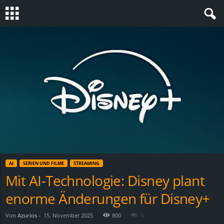
S
t
e
v
i
n
AI
SERIEN UND FILME
STREAMING
h
Mit AI-Technologie: Disney plant
enorme Änderungen für Disney+
o
.
Von
Azurios
-
15. November 2025
800
4