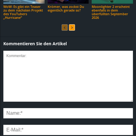
WoW: Es gibt ein Teaser
Krömer, was zockst Du
Moonlighter 2 erscheint
zu dem nächsten Projekt
eigentlich gerade so?
ebenfalls in dem
des YouTubers
überfüllten September
„Hurricane“
2026
Kommentieren Sie den Artikel