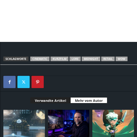
SCHLAGWORTE
CINEMATIC
KURZFILM
LORE
MIDNIGHT
RETAIL
WOW
Verwandte Artikel
Mehr vom Autor