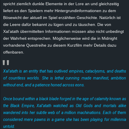
r
spricht ziemlich dunkle Elemente in der Lore an und gleichzeitig
liefert es den Spielern mehr Hintergrundinformationen zu dem
B
Bösewicht der aktuell im Spiel erzählten Geschichte. Natürlich ist
die Leere dafür bekannt zu lügen und zu täuschen. Die von
l
Xal’atath übermittelten Informationen müssen also nicht unbedingt
der Wahrheit entsprechen. Möglicherweise wird die in Midnight
o
vorhandene Questreihe zu diesem Kurzfilm mehr Details dazu
offenbaren.
g
!
Xal’atath is an entity that has outlived empires, cataclysms, and deaths
of countless worlds. She is lethal cunning made manifest, ambition
without end, and a patience honed across eons.
Once bound within a black blade forged in the age of calamity known as
the Black Empire, Xal’atath watched as Old Gods and mortals alike
wandered into her subtle web of a million machinations. Each of them
considered mere pawns in a game she has been playing for millennia
untold.