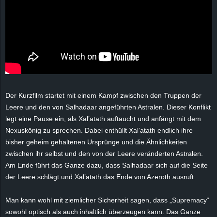
e
z
e
i
c
Der Kurzfilm startet mit einem Kampf zwischen den Truppen der
Leere und den von Salhadaar angeführten Astralen. Dieser Konflikt
h
legt eine Pause ein, als Xal’atath auftaucht und anfängt mit dem
Nexuskönig zu sprechen. Dabei enthüllt Xal’atath endlich ihre
n
bisher geheim gehaltenen Ursprünge und die Ähnlichkeiten
zwischen ihr selbst und den von der Leere veränderten Astralen.
e
Am Ende führt das Ganze dazu, dass Salhadaar sich auf die Seite
der Leere schlägt und Xal’atath das Ende von Azeroth ausruft.
t
Man kann wohl mit ziemlicher Sicherheit sagen, dass „Supremacy“
e
sowohl optisch als auch inhaltlich überzeugen kann. Das Ganze