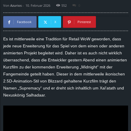
Von
Azurios
-
10. Februar 2026
552
0
d
e
Facebook
X
Pinterest
–
Es ist mittlerweile eine Tradition für Retail WoW geworden, dass
jede neue Erweiterung für das Spiel von dem einen oder anderen
E
animierten Projekt begleitet wird. Daher ist es auch nicht wirklich
i
überraschend, dass die Entwickler gestern Abend einen animierten
Kurzfilm zu der kommenden Erweiterung „Midnight“ mit der
n
Fangemeinde geteilt haben. Dieser in dem mittlerweile ikonischen
2.5D-Animation-Stil von Blizzard gehaltene Kurzfilm trägt den
a
Namen „Supremacy“ und er dreht sich inhaltlich um Xal’atath und
Nexuskönig Salhadaar.
u
s
g