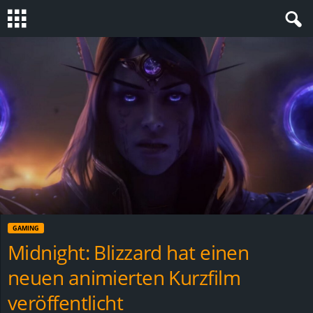
S
t
e
v
i
n
GAMING
h
Midnight: Blizzard hat einen
neuen animierten Kurzfilm
o
veröffentlicht
.