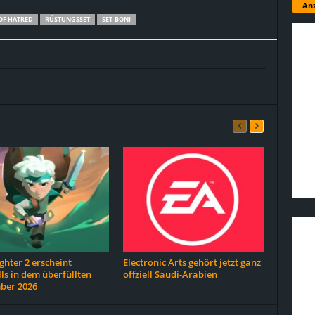
Anz
OF HATRED
RÜSTUNGSSET
SET-BONI
hter 2 erscheint
Electronic Arts gehört jetzt ganz
ls in dem überfüllten
offziell Saudi-Arabien
ber 2026