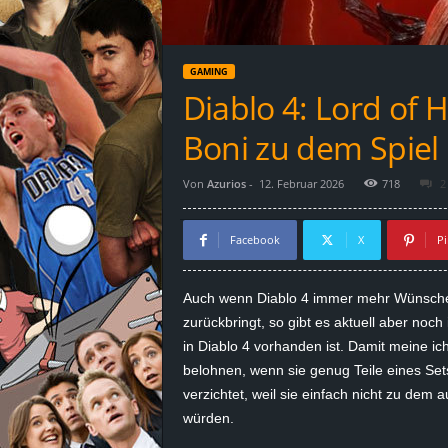
d
e
GAMING
–
Diablo 4: Lord of 
E
Boni zu dem Spiel
i
Von
Azurios
-
12. Februar 2026
718
2
n
Facebook
X
Pi
a
Auch wenn Diablo 4 immer mehr Wünsche de
u
zurückbringt, so gibt es aktuell aber noc
in Diablo 4 vorhanden ist. Damit meine ich
s
belohnen, wenn sie genug Teile eines Set
verzichtet, weil sie einfach nicht zu dem
g
würden.
e