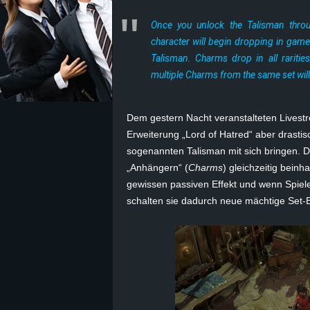
Once you unlock the Talisman thro
z
character will begin dropping in game
e
Talisman. Charms drop in all raritie
multiple Charms from the same set will
i
c
Dem gestern Nacht veranstalteten Livestre
Erweiterung „Lord of Hatred“ aber drasti
h
sogenannten Talisman mit sich bringen. 
„Anhängern“ (
Charms
) gleichzeitig bein
n
gewissen passiven Effekt und wenn Spie
schalten sie dadurch neue mächtige Set-Bo
e
t
e
r