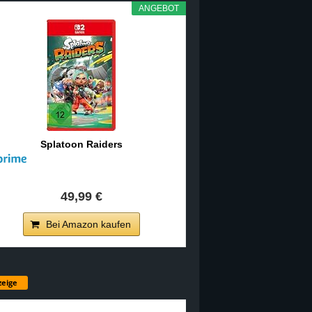
ANGEBOT
Splatoon Raiders
49,99 €
Bei Amazon kaufen
eige