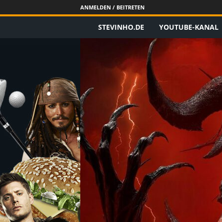
ANMELDEN / BEITRETEN
STEVINHO.DE
YOUTUBE-KANAL
S
t
e
v
i
n
h
o
.