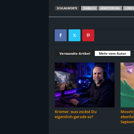
SCHLAGWORTE
DIABLO 4
ERWEITERUNG
LORD 
Verwandte Artikel
Mehr vom Autor
Krömer, was zockst Du
Moonlig
eigentlich gerade so?
ebenfal
Septem