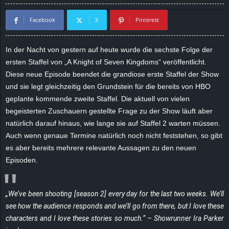
d
Facebook
X
Pinterest
e
In der Nacht von gestern auf heute wurde die sechste Folge der
–
ersten Staffel von „A Knight of Seven Kingdoms“ veröffentlicht.
Diese neue Episode beendet die grandiose erste Staffel der Show
E
und sie legt gleichzeitig den Grundstein für die bereits von HBO
geplante kommende zweite Staffel. Die aktuell von vielen
i
begeisterten Zuschauern gestellte Frage zu der Show läuft aber
natürlich darauf hinaus, wie lange sie auf Staffel 2 warten müssen.
n
Auch wenn genaue Termine natürlich noch nicht feststehen, so gibt
es aber bereits mehrere relevante Aussagen zu den neuen
a
Episoden.
u
s
„We’ve been shooting [season 2] every day for the last two weeks. We’ll
see how the audience responds and we’ll go from there, but I love these
g
characters and I love these stories so much.“ – Showrunner Ira Parker