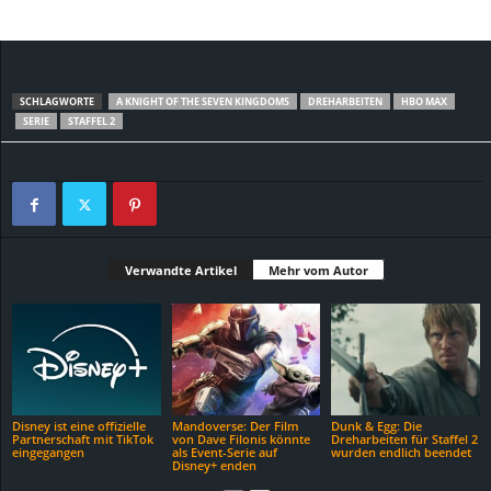
SCHLAGWORTE
A KNIGHT OF THE SEVEN KINGDOMS
DREHARBEITEN
HBO MAX
SERIE
STAFFEL 2
Verwandte Artikel
Mehr vom Autor
Disney ist eine offizielle
Mandoverse: Der Film
Dunk & Egg: Die
Partnerschaft mit TikTok
von Dave Filonis könnte
Dreharbeiten für Staffel 2
eingegangen
als Event-Serie auf
wurden endlich beendet
Disney+ enden