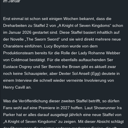
im Januar
e
z
Erst einmal ist schon seit einigen Wochen bekannt, dass die
Dreharbeiten zu Staffel 2 von „A Knight of Seven Kingdoms“ schon
e
im Januar 2026 gestartet sind. Diese Staffel basiert inhaltlich auf
der Novelle „The Sworn Sword“ und sie wird direkt mehrere neue
i
Charaktere einführen. Lucy Boynton wurde von dem
Produktionsteam bereits für die Rolle der Lady Rohanne Webber
c
von Coldmoat bestätigt. Für die ebenfalls auftauchenden Ser
Eustace Osgrey und Ser Bennis the Brown gibt es aktuell zwar
h
noch keine Schauspieler, aber Dexter Sol Ansell (
Egg
) deutete in
einem Interview die schnell wieder verneinte Involvierung von
n
Henry Cavill an.
e
Was die Veröffentlichung dieser zweiten Staffel betrifft, so dürfen
t
Fans wohl auf eine Premiere in 2027 hoffen. Laut Showrunner Ira
Parker hat er alles darauf ausgelegt jährlich eine neue Staffel von
e
„A Knight of Seven Kingdoms“ zu zeigen. Mit dieser Absicht schlägt