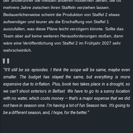
der Showrunner die meisten anderen modernen Serien, die oft
r
mehrere Jahre zwischen ihren Staffeln verziehen lassen.
Bedauerlicherweise scheint die Produktion von Staffel 2 etwas
B
aufwendiger und teurer als die Erschaffung von Staffel 1
auszufallen, was diese Pläne leicht verzögern könnte. Sollte das
l
Team aber auf keine weiteren Herausforderungen stoßen, dann
o
wäre eine Veröffentlichung von Staffel 2 im Frühjahr 2027 sehr
wahrscheinlich.
g
!
“It’ll still be six episodes. I think the scope will be same, maybe even
smaller. The budget has stayed the same, but everything is more
expensive due to inflation. Plus, book two takes place in a drought, so
we can’t shoot exteriors in Belfast. We have to go to a sunny location
with no water, which costs money — that’s a major expense that we did
not have in season one. I’m having a lot of fun Season two. It’s going to
be a different season, and, I hope, for the better.“