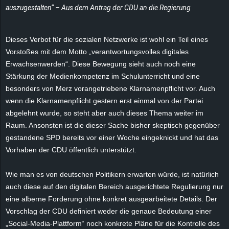
auszugestalten“ – Aus dem Antrag der CDU an die Regierung
e
z
Dieses Verbot für die sozialen Netzwerke ist wohl ein Teil eines
Vorstoßes mit dem Motto „verantwortungsvolles digitales
e
Erwachsenwerden“. Diese Bewegung sieht auch noch eine
Stärkung der Medienkompetenz im Schulunterricht und eine
i
besonders von Merz vorangetriebene Klarnamenpflicht vor. Auch
c
wenn die Klarnamenpflicht gestern erst einmal von der Partei
abgelehnt wurde, so steht aber auch dieses Thema weiter im
h
Raum. Ansonsten ist die dieser Sache bisher skeptisch gegenüber
gestandene SPD bereits vor einer Woche eingeknickt und hat das
n
Vorhaben der CDU öffentlich unterstützt.
e
Wie man es von deutschen Politikern erwarten würde, ist natürlich
auch diese auf den digitalen Bereich ausgerichtete Regulierung nur
t
eine alberne Forderung ohne konkret ausgearbeitete Details. Der
Vorschlag der CDU definiert weder die genaue Bedeutung einer
e
„Social-Media-Plattform“ noch konkrete Pläne für die Kontrolle des