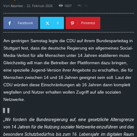
Von
Azurios
-
22. Februar 2026
1607
18
d
e
Facebook
X
Pinterest
–
Am gestrigen Samstag legte die CDU auf ihrem Bundesparteitag in
Stuttgart fest, dass die deutsche Regierung ein allgemeines Social-
E
Media-Verbot für alle Menschen unter 14 Jahren etablieren muss.
i
Gleichzeitig will man die Betreiber der Plattformen dazu bringen,
eine spezielle Jugend-Version ihrer Angebote zu erschaffen, die für
n
Menschen zwischen 14 und 16 Jahren geeignet sein soll. Laut der
CDU würden diese Einschränkungen ab 16 Jahren dann komplett
a
wegfallen und Nutzer erhalten wollen Zugriff auf alle sozialen
Netzwerke.
u
s
„Wir fordern die Bundesregierung auf, eine gesetzliche Altersgrenze
von 14 Jahren für die Nutzung sozialer Netzwerke einzuführen und das
g
besondere Schutzbedürfnis bis zum 16. Lebensjahr im digitalen Raum