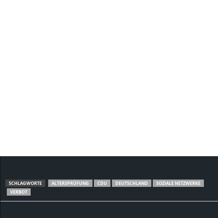
SCHLAGWORTE
ALTERSPRÜFUNG
CDU
DEUTSCHLAND
SOZIALE NETZWERKE
VERBOT