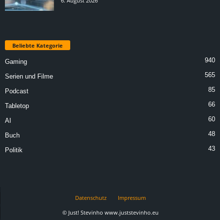
6. August 2026
Beliebte Kategorie
940
Gaming
565
Serien und Filme
85
Podcast
66
Tabletop
60
AI
48
Buch
43
Politik
Datenschutz
Impressum
© Just! Stevinho www.juststevinho.eu