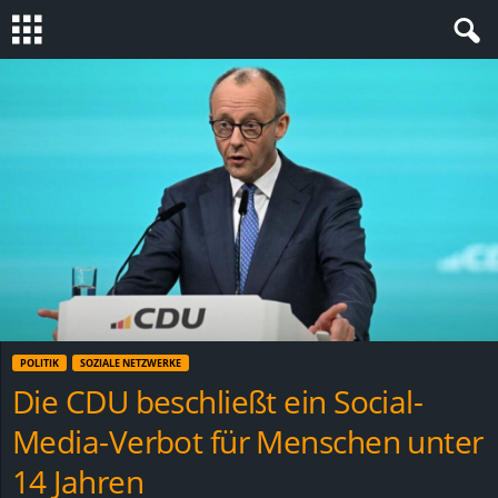
S
t
e
v
i
n
POLITIK
SOZIALE NETZWERKE
h
Die CDU beschließt ein Social-
Media-Verbot für Menschen unter
o
14 Jahren
.