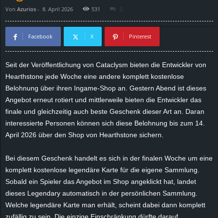
Von
Azurios
-
8. April 2026
531
0
d
e
Facebook
X
Pinterest
–
Seit der Veröffentlichung von Cataclysm bieten die Entwickler von
Hearthstone jede Woche eine andere komplett kostenlose
E
Belohnung über ihren Ingame-Shop an. Gestern Abend ist dieses
i
Angebot erneut rotiert und mittlerweile bieten die Entwickler das
finale und gleichzeitig auch beste Geschenk dieser Art an. Daran
n
interessierte Personen können sich diese Belohnung bis zum 14.
April 2026 über den Shop von Hearthstone sichern.
a
Bei diesem Geschenk handelt es sich in der finalen Woche um eine
u
komplett kostenlose legendäre Karte für die eigene Sammlung.
Sobald ein Spieler das Angebot im Shop angeklickt hat, landet
s
dieses Legendary automatisch in der persönlichen Sammlung.
Welche legendäre Karte man erhält, scheint dabei dann komplett
g
zufällig zu sein. Die einzige Einschränkung dürfte darauf