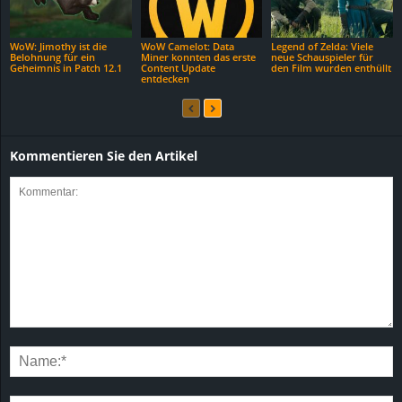
WoW: Jimothy ist die
WoW Camelot: Data
Legend of Zelda: Viele
Belohnung für ein
Miner konnten das erste
neue Schauspieler für
Geheimnis in Patch 12.1
Content Update
den Film wurden enthüllt
entdecken
Kommentieren Sie den Artikel