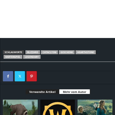
SCHLAGWORTE
BLIZZARD
CATACLYSM
GESCHENK
HEARTHSTONE
KARTENSPIEL
LEGENDARY
Verwandte Artikel
Mehr vom Autor