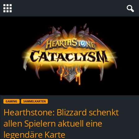
S
t
e
v
i
n
GAMING
SAMMELKARTEN
h
Hearthstone: Blizzard schenkt
allen Spielern aktuell eine
o
legendäre Karte
.