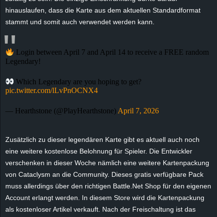
e
hinauslaufen, dass die Karte aus dem aktuellen Standardformat
stammt und somit auch verwendet werden kann.
z
e
Login between April 7 and April 14 to receive a FREE random
Legendary!
i
Which Legendary are you hoping to get?
pic.twitter.com/lLvPnOCNX4
c
— Hearthstone (@PlayHearthstone)
April 7, 2026
h
n
Zusätzlich zu dieser legendären Karte gibt es aktuell auch noch
eine weitere kostenlose Belohnung für Spieler. Die Entwickler
e
verschenken in dieser Woche nämlich eine weitere Kartenpackung
von Cataclysm an die Community. Dieses gratis verfügbare Pack
t
muss allerdings über den richtigen Battle.Net Shop für den eigenen
Account erlangt werden. In diesem Store wird die Kartenpackung
e
als kostenloser Artikel verkauft. Nach der Freischaltung ist das