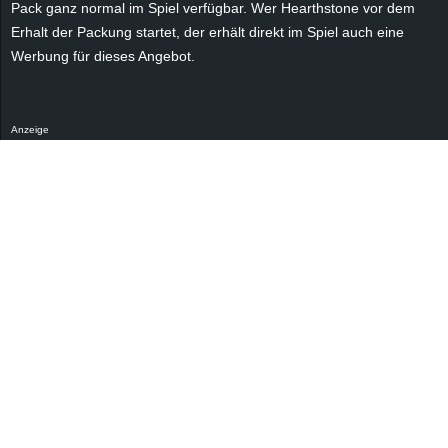
Pack ganz normal im Spiel verfügbar. Wer Hearthstone vor dem
r
Erhalt der Packung startet, der erhält direkt im Spiel auch eine
B
Werbung für dieses Angebot.
l
Anzeige
o
g
!