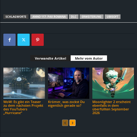
SCHLAGWORTE
ANNO 117: PAX ROMANA
DLC
ERWEITERUNG
UBISOFT
Verwandte Artikel
Mehr vom Autor
WoW: Es gibt ein Teaser
Krömer, was zockst Du
Moonlighter 2 erscheint
zu dem nächsten Projekt
eigentlich gerade so?
ebenfalls in dem
des YouTubers
überfüllten September
„Hurricane“
2026