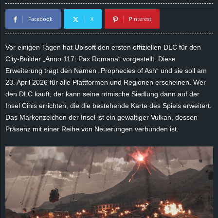
d
Facebook
X
Pinterest
e
Vor einigen Tagen hat Ubisoft den ersten offiziellen DLC für den
–
City-Builder „Anno 117: Pax Romana“ vorgestellt. Diese
Erweiterung trägt den Namen „Prophecies of Ash“ und sie soll am
E
23. April 2026 für alle Plattformen und Regionen erscheinen. Wer
den DLC kauft, der kann seine römische Siedlung dann auf der
i
Insel Cinis errichten, die die bestehende Karte des Spiels erweitert.
Das Markenzeichen der Insel ist ein gewaltiger Vulkan, dessen
n
Präsenz mit einer Reihe von Neuerungen verbunden ist.
a
u
s
g