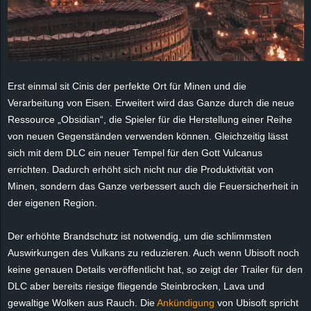
e
z
e
Erst einmal sit Cinis der perfekte Ort für Minen und die
Verarbeitung von Eisen. Erweitert wird das Ganze durch die neue
i
Ressource „Obsidian“, die Spieler für die Herstellung einer Reihe
c
von neuen Gegenständen verwenden können. Gleichzeitig lässt
sich mit dem DLC ein neuer Tempel für den Gott Vulcanus
h
errichten. Dadurch erhöht sich nicht nur die Produktivität von
Minen, sondern das Ganze verbessert auch die Feuersicherheit in
n
der eigenen Region.
e
Der erhöhte Brandschutz ist notwendig, um die schlimmsten
Auswirkungen des Vulkans zu reduzieren. Auch wenn Ubisoft noch
t
keine genauen Details veröffentlicht hat, so zeigt der Trailer für den
DLC aber bereits riesige fliegende Steinbrocken, Lava und
e
gewaltige Wolken aus Rauch. Die
Ankündigung
von Ubisoft spricht