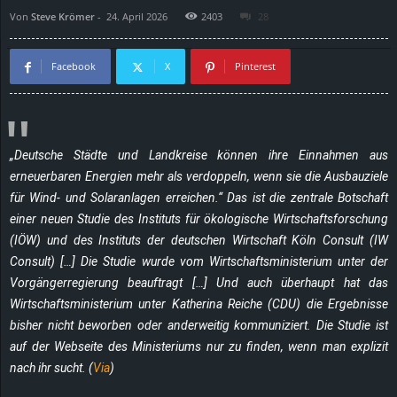
Von
Steve Krömer
-
24. April 2026
2403
28
d
e
Facebook
X
Pinterest
–
E
„Deutsche Städte und Landkreise können ihre Einnahmen aus
erneuerbaren Energien mehr als verdoppeln, wenn sie die Ausbauziele
i
für Wind- und Solaranlagen erreichen.“ Das ist die zentrale Botschaft
n
einer neuen Studie des Instituts für ökologische Wirtschaftsforschung
(IÖW) und des Instituts der deutschen Wirtschaft Köln Consult (IW
a
Consult) […] Die Studie wurde vom Wirtschaftsministerium unter der
Vorgängerregierung beauftragt […] Und auch überhaupt hat das
u
Wirtschaftsministerium unter Katherina Reiche (CDU) die Ergebnisse
bisher nicht beworben oder anderweitig kommuniziert. Die Studie ist
s
auf der Webseite des Ministeriums nur zu finden, wenn man explizit
nach ihr sucht. (
Via
)
g