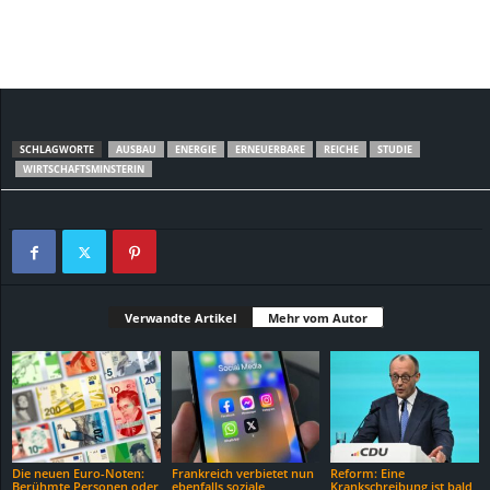
SCHLAGWORTE
AUSBAU
ENERGIE
ERNEUERBARE
REICHE
STUDIE
WIRTSCHAFTSMINSTERIN
Verwandte Artikel
Mehr vom Autor
Die neuen Euro-Noten:
Frankreich verbietet nun
Reform: Eine
Berühmte Personen oder
ebenfalls soziale
Krankschreibung ist bald