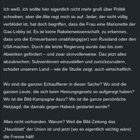
e
Ich weiß, ich wollte hier eigentlich nicht mehr groß über Politik
schreiben, aber die Alte regt mich so auf: Jeder, der nicht völlig
z
verblödet ist, hat doch begriffen, dass die Frau eine Marionette der
Gas-Lobby ist. Es ist keine Raketenwissenschaft, zu erkennen,
e
dass uns die Erneuerbaren unabhängig(er) von Russland oder den
USA machen. Durch die letzte Regierung wurde das bis zum
i
Abwinken gefördert – und zwar sinnvollerweise. Das jetzt alles
c
abzubrechen, Subventionen einzustellen und zurückzurudern,
schadet unserem Land – wie die Studie zeigt, auch wirtschaftlich.
h
Wo sind die ganzen Echauffierer in dieser Sache? Wo sind die
n
ganzen Leute, die sich beim Heizungsgesetz so aufgeregt haben?
Wo ist die Bild-Kampagne dazu? Wo ist die ganze persönliche
e
Hetzjagd, die damals gegen Habeck gestartet wurde?
t
Alles nicht vorhanden. Warum? Weil die Bild-Zeitung das
„Hausblatt“ der Union ist und jetzt (wo es eigentlich wichtig wäre)
e
die Fresse hält!