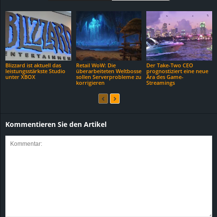
Blizzard ist aktuell das
Retail WoW: Die
Der Take-Two CEO
leistungsstärkste Studio
überarbeiteten Weltbosse
prognostiziert eine neue
unter XBOX
sollen Serverprobleme zu
Ära des Game-
korrigieren
Streamings
Kommentieren Sie den Artikel