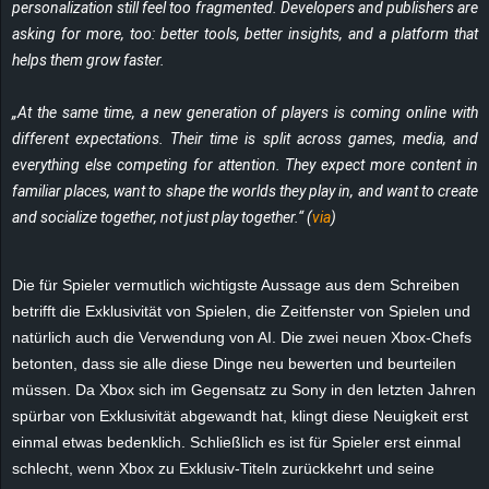
personalization still feel too fragmented. Developers and publishers are
r
asking for more, too: better tools, better insights, and a platform that
B
helps them grow faster.
l
„At the same time, a new generation of players is coming online with
different expectations. Their time is split across games, media, and
o
everything else competing for attention. They expect more content in
familiar places, want to shape the worlds they play in, and want to create
g
and socialize together, not just play together.“ (
via
)
!
Die für Spieler vermutlich wichtigste Aussage aus dem Schreiben
betrifft die Exklusivität von Spielen, die Zeitfenster von Spielen und
natürlich auch die Verwendung von AI. Die zwei neuen Xbox-Chefs
betonten, dass sie alle diese Dinge neu bewerten und beurteilen
müssen. Da Xbox sich im Gegensatz zu Sony in den letzten Jahren
spürbar von Exklusivität abgewandt hat, klingt diese Neuigkeit erst
einmal etwas bedenklich. Schließlich es ist für Spieler erst einmal
schlecht, wenn Xbox zu Exklusiv-Titeln zurückkehrt und seine