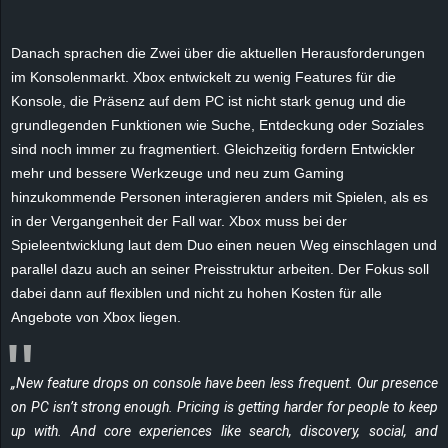
e
Danach sprachen die Zwei über die aktuellen Herausforderungen
z
im Konsolenmarkt. Xbox entwickelt zu wenig Features für die
Konsole, die Präsenz auf dem PC ist nicht stark genug und die
e
grundlegenden Funktionen wie Suche, Entdeckung oder Soziales
sind noch immer zu fragmentiert. Gleichzeitig fordern Entwickler
i
mehr und bessere Werkzeuge und neu zum Gaming
c
hinzukommende Personen interagieren anders mit Spielen, als es
in der Vergangenheit der Fall war. Xbox muss bei der
h
Spieleentwicklung laut dem Duo einen neuen Weg einschlagen und
parallel dazu auch an seiner Preisstruktur arbeiten. Der Fokus soll
n
dabei dann auf flexiblen und nicht zu hohen Kosten für alle
Angebote von Xbox liegen.
e
t
„New feature drops on console have been less frequent. Our presence
on PC isn’t strong enough. Pricing is getting harder for people to keep
e
up with. And core experiences like search, discovery, social, and