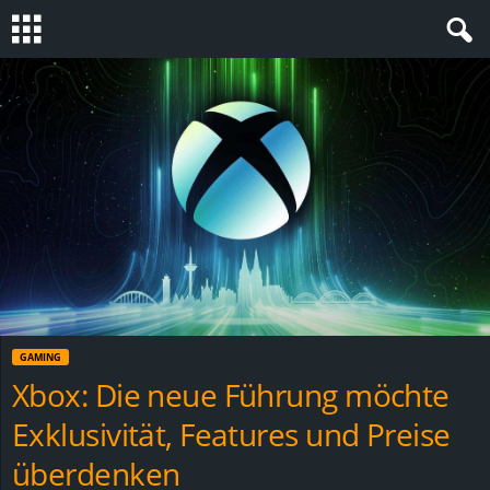
S
t
e
v
i
n
GAMING
h
Xbox: Die neue Führung möchte
Exklusivität, Features und Preise
o
überdenken
.